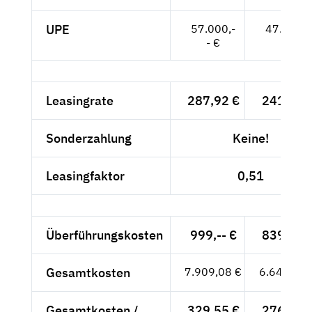
UPE
57.000,-
47.899,-
- €
- €
Leasingrate
287,92 €
241,95 
Sonderzahlung
Keine!
Leasingfaktor
0,51
Überführungskosten
999,-- €
839,50 
Gesamtkosten
7.909,08 €
6.646,29 
Gesamtkosten /
329,55 €
276,93 