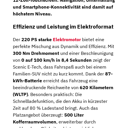
12-Zoll-Touchscreen
. Navigation, Unterhaltung
und Smartphone-Konnektivität sind damit auf
höchstem Niveau.
Effizienz und Leistung im Elektroformat
Der
220 PS starke
Elektromotor
bietet eine
perfekte Mischung aus Dynamik und Effizienz. Mit
300 Nm Drehmoment
und einer Beschleunigung
von
0 auf 100 km/h in 8,4 Sekunden
zeigt der
Scenic E-Tech, dass Fahrspaß auch bei einem
Familien-SUV nicht zu kurz kommt. Dank der
87-
kWh-Batterie
erreicht das Fahrzeug eine
beeindruckende Reichweite von
620 Kilometern
(WLTP)
. Besonders praktisch: Die
Schnellladefunktion, die den Akku in kürzester
Zeit auf 80 % Ladestand bringt. Auch das
Platzangebot überzeugt:
500 Liter
Kofferraumvolumen
, erweiterbar durch