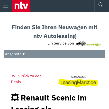
Skip
to
content
Ressorts
Sport
Finden Sie Ihren Neuwagen mit
Börse
Wetter
ntv Autoleasing
TV
Ein Service von
Video
Audio
Angebote ▾
Das Beste
Zurück zu den
Deals
💥 Renault Scenic im