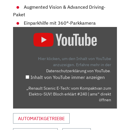
Augmented Vision & Advanced Driving-
Paket
Einparkhilfe mit 360°-Parkkamera
„RENAULT
SCENIC
E-
TECH:
VOM
Hier klicken, um den Inhalt von YouTube
KOMPAKTVAN
anzuzeigen.
Erfahre mehr in der
Datenschutzerklärung von YouTube
.
ZUM
Inhalt von YouTube immer anzeigen
ELEKTRO-
SUV!
„Renault Scenic E-Tech: vom Kompaktvan zum
BLOCH
Elektro-SUV! Bloch erklärt #240 | ams“ direkt
ERKLÄRT
öffnen
#240
|
AUTOMATIKGETRIEBE
AMS“
VON