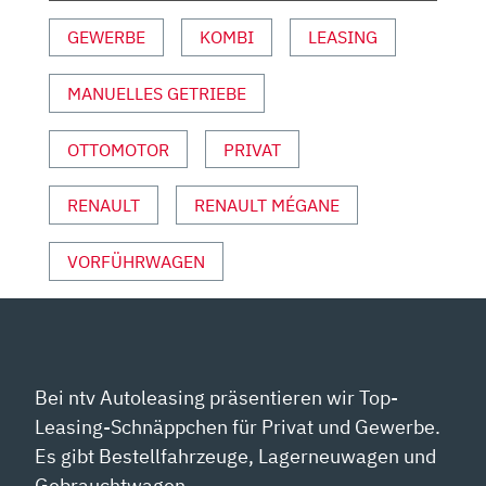
UTO M
GEWERBE
KOMBI
LEASING
OTOR U
ND S
MANUELLES GETRIEBE
PORT“ V
ON Y
OUTUBE A
OTTOMOTOR
PRIVAT
NZEIGEN
RENAULT
RENAULT MÉGANE
VORFÜHRWAGEN
Bei ntv Autoleasing präsentieren wir Top-
Leasing-Schnäppchen für Privat und Gewerbe.
Es gibt Bestellfahrzeuge, Lagerneuwagen und
Gebrauchtwagen.