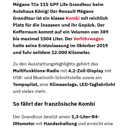
Mégane TCe 115 GPF Life Grandtour
beim
Autohaus König!
Der Renault Mégane
Grandtour ist ein klasse
Kombi
mit reichlich
Platz für die Insassen und ihr Gepäck. Der
Kofferraum kommt auf ein Volumen von 389
bis maximal 1504 Liter. Der
Vorführwagen
hatte seine Erstzulassung im Oktorber 2019
und fuhr seitdem 12.000 Kilometer.
Zu den Ausstattungshighlights gehört das
Multifunktions-Radio
mit
4,2-Zoll-Display
mit
USB- und Bluetooth-Schnittstelle sowie ein
Tempopilot,
eine
Klimaanlage, LED-Tagfahrlicht
und vieles mehr.
So fährt der französische Kombi
Der Grandtour besitzt einen
1,3-Liter-R4-
Ottomotor
mit
Handschaltung
und erreicht eine