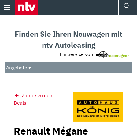
Skip
to
content
Ressorts
Sport
Finden Sie Ihren Neuwagen mit
Börse
Wetter
ntv Autoleasing
TV
Ein Service von
Video
Audio
Angebote ▾
Das Beste
Zurück zu den
Deals
Renault Mégane