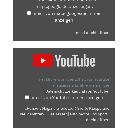
MAPS.GOOGLE.DE
maps.google.de anzuzeigen.
ANZEIGEN
Inhalt von maps.google.de immer
anzeigen
Inhalt direkt öffnen
„RENAULT
MÉGANE
GRANDTOUR:
GROSSE K
LAPPE U
Hier klicken, um den Inhalt von YouTube
ND V
anzuzeigen.
Erfahre mehr in der
Datenschutzerklärung von YouTube
.
IEL D
Inhalt von YouTube immer anzeigen
AHINTER? –
D
„Renault Mégane Grandtour: Große Klappe und
IE T
viel dahinter? – Die Tester | auto motor und sport“
ESTER |
direkt öffnen
A