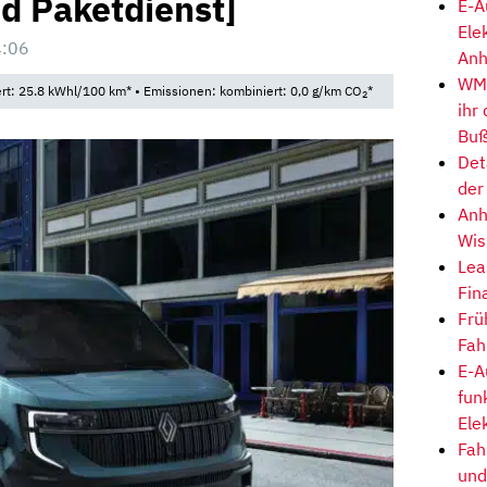
nd Paketdienst]
E-A
Ele
4:06
Anh
WM-
t: 25.8 kWhl/100 km* • Emissionen: kombiniert: 0,0 g/km CO
*
2
ihr
Buß
Det
der
Anh
Wis
Lea
Fin
Frü
Fah
E-A
fun
Ele
Fah
und