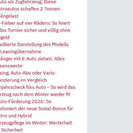
uto als Zugfahrzeug: Diese
ktroautos schaffen 2 Tonnen
ängelast
Fieber auf vier Rädern: So feiert
 das Turnier sicher und völlig ohne
geld
aillierte Darstellung des Modells
 Leasingübernahme
änger mit E-Auto ziehen: Alles
senswerte
sing, Auto-Abo oder Vario-
anzierung im Vergleich
hjahrscheck fürs Auto – So wird das
rzeug nach dem Winter wieder fit
uto-Förderung 2026: So
ktioniert der neue Sozial-Bonus für
ktro und Hybrid
rzeugpflege im Winter: Werterhalt
 Sicherheit