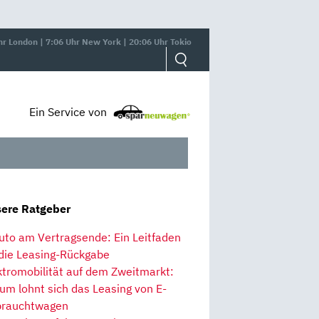
hr London | 7:06 Uhr New York | 20:06 Uhr Tokio
Ein Service von
ere Ratgeber
uto am Vertragsende: Ein Leitfaden
 die Leasing-Rückgabe
ktromobilität auf dem Zweitmarkt:
um lohnt sich das Leasing von E-
rauchtwagen