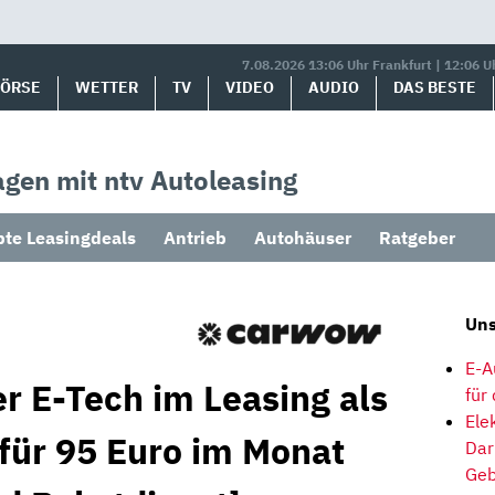
7.08.2026 13:06 Uhr Frankfurt | 12:06 U
BÖRSE
WETTER
TV
VIDEO
AUDIO
DAS BESTE
gen mit ntv Autoleasing
bte Leasingdeals
Antrieb
Autohäuser
Ratgeber
Uns
E-A
r E-Tech im Leasing als
für
Ele
 für 95 Euro im Monat
Dar
Geb