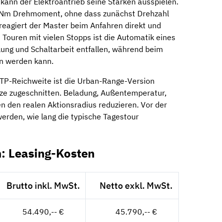
 kann der Elektroantrieb seine Stärken ausspielen.
0 Nm Drehmoment, ohne dass zunächst Drehzahl
eagiert der Master beim Anfahren direkt und
ei Touren mit vielen Stopps ist die Automatik eines
ung und Schaltarbeit entfallen, während beim
n werden kann.
LTP-Reichweite ist die Urban-Range-Version
ätze zugeschnitten. Beladung, Außentemperatur,
 den realen Aktionsradius reduzieren. Vor der
werden, wie lang die typische Tagestour
h: Leasing-Kosten
Brutto inkl. MwSt.
Netto exkl. MwSt.
54.490,-- €
45.790,-- €