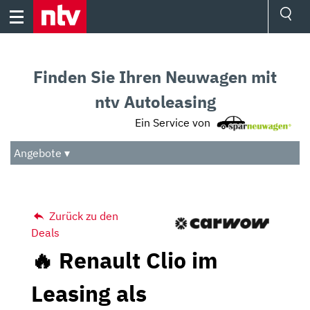
Skip
to
content
Ressorts
Sport
Finden Sie Ihren Neuwagen mit
Börse
Wetter
ntv Autoleasing
TV
Ein Service von
Video
Audio
Angebote ▾
Das Beste
Zurück zu den
Deals
🔥 Renault Clio im
Leasing als