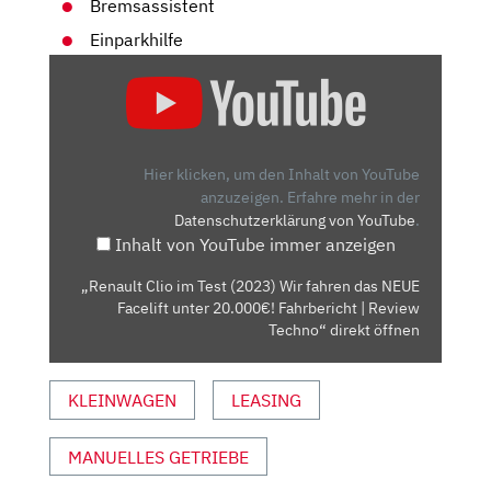
Bremsassistent
Einparkhilfe
„RENAULT
CLIO
IM
TEST
(2023)
Hier klicken, um den Inhalt von YouTube
WIR
anzuzeigen.
Erfahre mehr in der
Datenschutzerklärung von YouTube
.
FAHREN
Inhalt von YouTube immer anzeigen
DAS
NEUE
„Renault Clio im Test (2023) Wir fahren das NEUE
FACELIFT
Facelift unter 20.000€! Fahrbericht | Review
UNTER
Techno“ direkt öffnen
20.000€!
FAHRBERICHT
KLEINWAGEN
LEASING
|
REVIEW
MANUELLES GETRIEBE
TECHNO“
VON