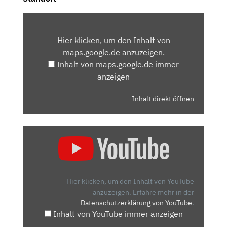
INHALT
VON
Hier klicken, um den Inhalt von
MAPS.GOOGLE.DE
maps.google.de anzuzeigen.
ANZEIGEN
Inhalt von maps.google.de immer
anzeigen
Inhalt direkt öffnen
„RENAULT
CLIO:
DA
KANN
SO
Hier klicken, um den Inhalt von YouTube
MANCHER
anzuzeigen.
Erfahre mehr in der
Datenschutzerklärung von YouTube
.
POLO
Inhalt von YouTube immer anzeigen
EINPACKEN!