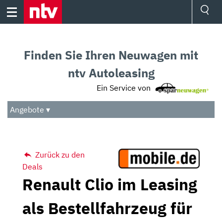
Skip
to
content
Ressorts
Sport
Finden Sie Ihren Neuwagen mit
Börse
Wetter
ntv Autoleasing
TV
Ein Service von
Video
Audio
Angebote ▾
Das Beste
Zurück zu den
Deals
Renault Clio im Leasing
als Bestellfahrzeug für