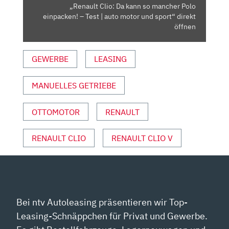
–
„Renault Clio: Da kann so mancher Polo
TEST
einpacken! – Test | auto motor und sport“ direkt
|
öffnen
AUTO
MOTOR
GEWERBE
LEASING
UND
SPORT“
MANUELLES GETRIEBE
VON
YOUTUBE
ANZEIGEN
OTTOMOTOR
RENAULT
RENAULT CLIO
RENAULT CLIO V
Bei ntv Autoleasing präsentieren wir Top-
Leasing-Schnäppchen für Privat und Gewerbe.