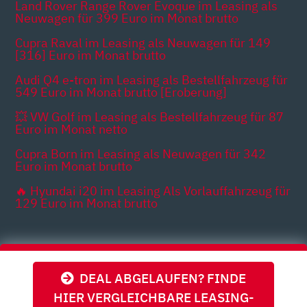
Land Rover Range Rover Evoque im Leasing als
Neuwagen für 399 Euro im Monat brutto
Cupra Raval im Leasing als Neuwagen für 149
[316] Euro im Monat brutto
Audi Q4 e-tron im Leasing als Bestellfahrzeug für
549 Euro im Monat brutto [Eroberung]
💥 VW Golf im Leasing als Bestellfahrzeug für 87
Euro im Monat netto
Cupra Born im Leasing als Neuwagen für 342
Euro im Monat brutto
🔥 Hyundai i20 im Leasing Als Vorlauffahrzeug für
129 Euro im Monat brutto
Themen
DEAL ABGELAUFEN? FINDE
HIER VERGLEICHBARE LEASING-