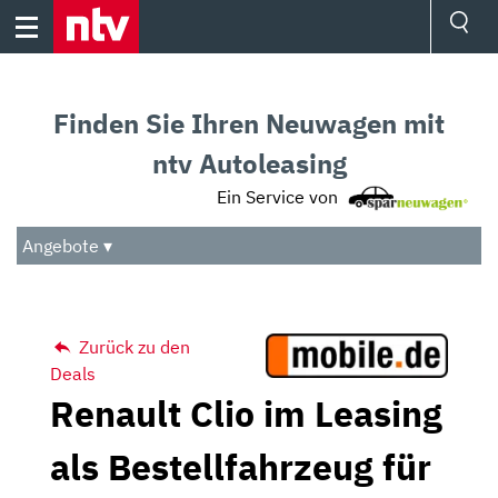
Skip
to
content
Ressorts
Sport
Finden Sie Ihren Neuwagen mit
Börse
Wetter
ntv Autoleasing
TV
Ein Service von
Video
Audio
Angebote ▾
Das Beste
Zurück zu den
Deals
Renault Clio im Leasing
als Bestellfahrzeug für