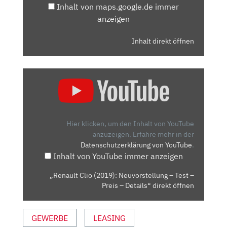
Inhalt von maps.google.de immer
anzeigen
Inhalt direkt öffnen
„RENAULT
CLIO
(2019):
NEUVORSTELLUNG
–
Hier klicken, um den Inhalt von YouTube
TEST
anzuzeigen.
Erfahre mehr in der
Datenschutzerklärung von YouTube
.
–
Inhalt von YouTube immer anzeigen
PREIS
–
„Renault Clio (2019): Neuvorstellung – Test –
DETAILS“
Preis – Details“ direkt öffnen
VON
YOUTUBE
GEWERBE
LEASING
ANZEIGEN