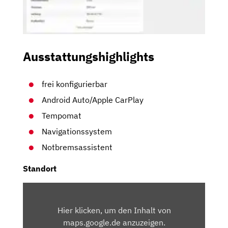
Ausstattungshighlights
frei konfigurierbar
Android Auto/Apple CarPlay
Tempomat
Navigationssystem
Notbremsassistent
Standort
INHALT
VON
Hier klicken, um den Inhalt von
MAPS.GOOGLE.DE
maps.google.de anzuzeigen.
ANZEIGEN