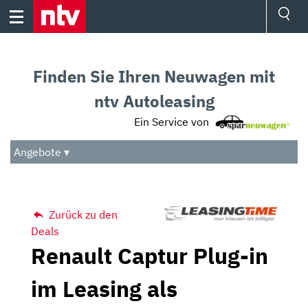
Skip
to
content
Ressorts
Sport
Finden Sie Ihren Neuwagen mit
Börse
Wetter
ntv Autoleasing
TV
Ein Service von
Video
Audio
Angebote ▾
Das Beste
Zurück zu den
Deals
Renault Captur Plug-in
im Leasing als