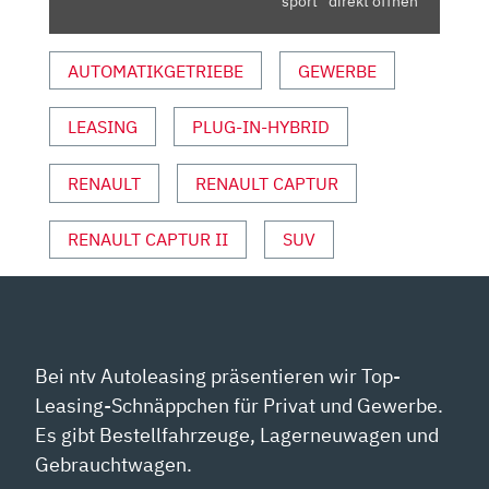
sport“ direkt öffnen
|AUTO
MOTOR
AUTOMATIKGETRIEBE
GEWERBE
SPORT“
VON
LEASING
PLUG-IN-HYBRID
YOUTUBE
ANZEIGEN
RENAULT
RENAULT CAPTUR
RENAULT CAPTUR II
SUV
Bei ntv Autoleasing präsentieren wir Top-
Leasing-Schnäppchen für Privat und Gewerbe.
Es gibt Bestellfahrzeuge, Lagerneuwagen und
Gebrauchtwagen.