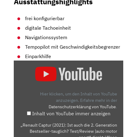
Ausstattungshighlights
frei konfigurierbar
digitale Tachoeinheit
Navigationssystem
Tempopilot mit Geschwindigkeitsbegrenzer
Einparkhilfe
„RENAULT
CAPTUR
(2021):
IST
AUCH
Hier klicken, um den Inhalt von YouTube
DIE
anzuzeigen.
Erfahre mehr in der
Datenschutzerklärung von YouTube
.
2.
Inhalt von YouTube immer anzeigen
GENERATION
BESTSELLER-
„Renault Captur (2021): Ist auch die 2. Generation
TAUGLICH?
Bestseller-tauglich? Test/Review |auto motor
TEST/REVIEW