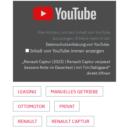
„RENAULT
CAPTUR
(2023)
|
RENAULT
Hier klicken, um den Inhalt von YouTube
CAPTUR
anzuzeigen.
Erfahre mehr in der
Datenschutzerklärung von YouTube
.
VERPASST
Inhalt von YouTube immer anzeigen
BESSERE
NOTE
„Renault Captur (2023) | Renault Captur verpasst
IM
bessere Note im Dauertest | mit Tim Dahlgaard“
DAUERTEST
direkt öffnen
|
MIT
LEASING
MANUELLES GETRIEBE
TIM
DAHLGAARD“
OTTOMOTOR
PRIVAT
VON
YOUTUBE
ANZEIGEN
RENAULT
RENAULT CAPTUR