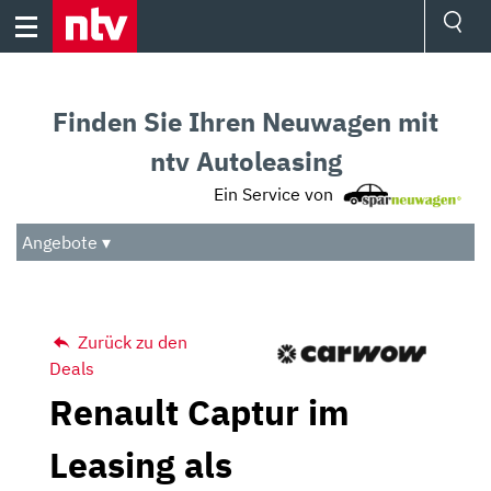
Skip
to
content
Ressorts
Sport
Finden Sie Ihren Neuwagen mit
Börse
Wetter
ntv Autoleasing
TV
Ein Service von
Video
Audio
Angebote ▾
Das Beste
Zurück zu den
Deals
Renault Captur im
Leasing als