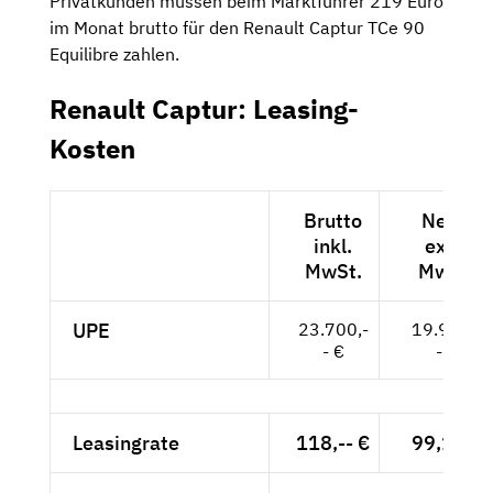
Privatkunden müssen beim Marktführer 219 Euro
im Monat brutto für den Renault Captur TCe 90
Equilibre zahlen.
Renault Captur: Leasing-
Kosten
Brutto
Netto
inkl.
exkl.
MwSt.
MwSt.
UPE
23.700,-
19.916,-
- €
- €
Leasingrate
118,-- €
99,16 €