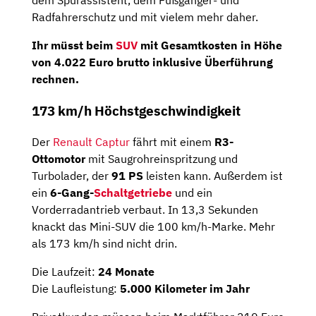
dem Spurassistent, dem Fußgänger- und
Radfahrerschutz und mit vielem mehr daher.
Ihr müsst beim
SUV
mit Gesamtkosten in Höhe
von
4.022 Euro brutto
inklusive Überführung
rechnen.
173 km/h Höchstgeschwindigkeit
Der
Renault Captur
fährt mit einem
R3-
Ottomotor
mit Saugrohreinspritzung und
Turbolader, der
91 PS
leisten kann. Außerdem ist
ein
6-Gang-
Schaltgetriebe
und ein
Vorderradantrieb verbaut. In 13,3 Sekunden
knackt das Mini-SUV die 100 km/h-Marke. Mehr
als 173 km/h sind nicht drin.
Die Laufzeit:
24 Monate
Die Laufleistung:
5.000 Kilometer im Jahr