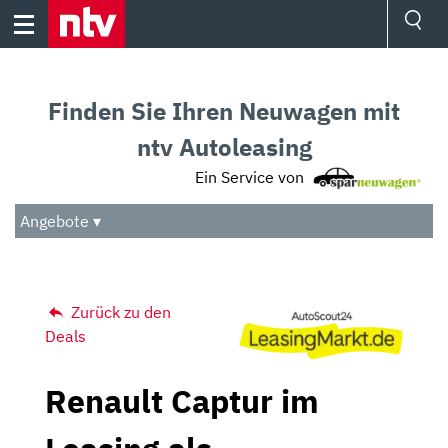
Skip
to
content
Ressorts
Sport
Finden Sie Ihren Neuwagen mit
Börse
Wetter
ntv Autoleasing
TV
Ein Service von
Video
Audio
Angebote ▾
Das Beste
Zurück zu den
Deals
Renault Captur im