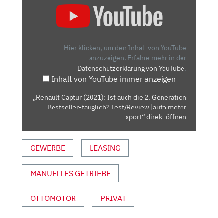
CAPTUR
(2021):
IST
AUCH
Hier klicken, um den Inhalt von YouTube
DIE
anzuzeigen.
Erfahre mehr in der
Datenschutzerklärung von YouTube
.
2.
Inhalt von YouTube immer anzeigen
GENERATION
BESTSELLER-
„Renault Captur (2021): Ist auch die 2. Generation
TAUGLICH?
Bestseller-tauglich? Test/Review |auto motor
TEST/REVIEW
sport“ direkt öffnen
|AUTO
MOTOR
GEWERBE
LEASING
SPORT“
VON
MANUELLES GETRIEBE
YOUTUBE
ANZEIGEN
OTTOMOTOR
PRIVAT