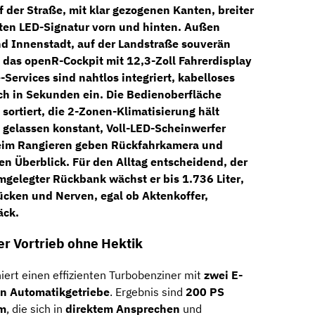
f der Straße, mit klar gezogenen Kanten, breiter
ten LED-Signatur
vorn und hinten. Außen
d Innenstadt, auf der Landstraße souverän
t das
openR-Cockpit
mit
12,3-Zoll Fahrerdisplay
-Services
sind nahtlos integriert,
kabelloses
h in Sekunden ein. Die Bedienoberfläche
 sortiert, die
2-Zonen-Klimatisierung
hält
 gelassen konstant,
Voll-LED-Scheinwerfer
Beim Rangieren geben
Rückfahrkamera
und
n Überblick. Für den Alltag entscheidend, der
umgelegter Rückbank wächst er
bis 1.736 Liter
,
ücken und Nerven, egal ob Aktenkoffer,
äck.
er Vortrieb ohne Hektik
ert einen effizienten Turbobenziner mit
zwei E-
n Automatikgetriebe
. Ergebnis sind
200 PS
m
, die sich in
direktem Ansprechen
und