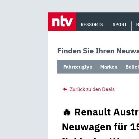
Skip
to
RESSORTS
SPORT
content
Finden Sie Ihren Neuwa
Fahrzeugtyp
Marken
Belie
Zurück zu den Deals
🔥 Renault Austr
Neuwagen für 15