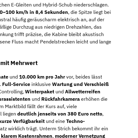
chen E-Gleiten und Hybrid-Schub niederschlagen.
0–100 km/h in 8,4 Sekunden
, die Spitze liegt bei
Austral häufig geräuscharm elektrisch an, auf der
äßige Durchzug aus niedrigen Drehzahlen, das
nkung trifft präzise, die Kabine bleibt akustisch
sene Fluss macht Pendelstrecken leicht und lange
t mit Mehrwert
nate
und
10.000 km pro Jahr
vor, beides lässt
.
Full-Service
inklusive
Wartung und Verschleiß
Controlling,
Winterpaket
und
Allwetterreifen
rassistenten
und
Rückfahrkamera
erhöhen die
 Marktbild fällt der Kurs auf, viele
l liegen
deutlich jenseits von 380 Euro netto
,
kurze Verfügbarkeit
und eine
Techno-
satz wirklich trägt. Unterm Strich bekommt ihr ein
t
klarem Kostenrahmen
,
moderner Vernetzung