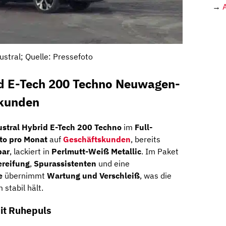
→
ustral; Quelle: Pressefoto
id E-Tech 200 Techno Neuwagen-
skunden
ustral Hybrid E-Tech 200 Techno
im
Full-
tto pro Monat
auf
Geschäftskunden
, bereits
bar
, lackiert in
Perlmutt-Weiß Metallic
. Im Paket
ereifung
,
Spurassistenten
und eine
e
übernimmt
Wartung und Verschleiß
, was die
stabil hält.
mit Ruhepuls