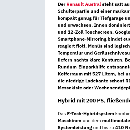
Der
Renault Austral
steht satt au
Schulterpartie und einer
markan
kompakt genug für Tiefgarage un
und erwachsen. Innen dominier
und
12-Zoll Touchscreen
,
Google
Smartphone-Mirroring
bindet euc
reagiert flott, Menüs sind logisch
Temperatur und Geräuschniveau
liefern nachts klare Konturen. 
Rundum-Einparkhilfe
entspannte
Kofferraum mit 527 Litern
, bei 
die niedrige Ladekante schont R
Messekiste oder Wochenendgep
Hybrid mit 200 PS, fließend
Das
E-Tech-Hybridsystem
kombini
Maschinen
und dem
multimodale
Systemleistung
und bis zu
410 N