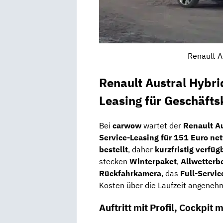
Renault A
Renault Austral Hybr
Leasing für Geschäft
Bei
carwow
wartet der
Renault A
Service-Leasing für 151 Euro ne
bestellt
, daher
kurzfristig verfüg
stecken
Winterpaket
,
Allwetterb
Rückfahrkamera
, das
Full-Servic
Kosten über die Laufzeit angenehm 
Auftritt mit Profil, Cockpit 