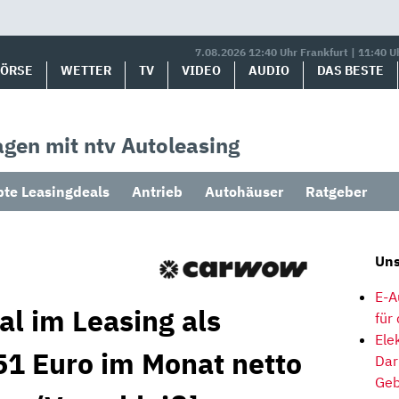
7.08.2026 12:40 Uhr Frankfurt | 11:40 U
BÖRSE
WETTER
TV
VIDEO
AUDIO
DAS BESTE
gen mit ntv Autoleasing
bte Leasingdeals
Antrieb
Autohäuser
Ratgeber
Uns
E-A
al im Leasing als
für
Ele
1 Euro im Monat netto
Dar
Geb