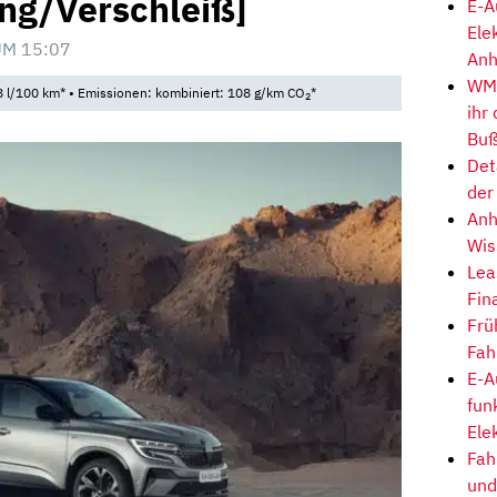
ung/Verschleiß]
E-A
Ele
UM 15:07
Anh
WM-
 l/100 km* • Emissionen: kombiniert: 108 g/km CO
*
2
ihr
Buß
Det
der
Anh
Wis
Lea
Fin
Frü
Fah
E-A
fun
Ele
Fah
und