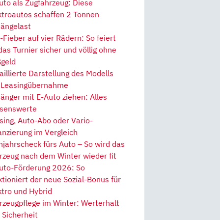
uto als Zugfahrzeug: Diese
ktroautos schaffen 2 Tonnen
ängelast
Fieber auf vier Rädern: So feiert
 das Turnier sicher und völlig ohne
geld
aillierte Darstellung des Modells
 Leasingübernahme
änger mit E-Auto ziehen: Alles
senswerte
sing, Auto-Abo oder Vario-
anzierung im Vergleich
hjahrscheck fürs Auto – So wird das
rzeug nach dem Winter wieder fit
uto-Förderung 2026: So
ktioniert der neue Sozial-Bonus für
ktro und Hybrid
rzeugpflege im Winter: Werterhalt
 Sicherheit