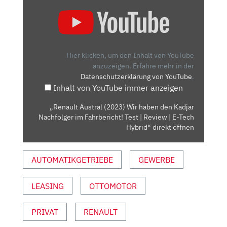
„RENAULT
AUSTRAL
(2023)
WIR
HABEN
Hier klicken, um den Inhalt von YouTube
DEN
anzuzeigen.
Erfahre mehr in der
Datenschutzerklärung von YouTube
.
KADJAR
Inhalt von YouTube immer anzeigen
NACHFOLGER
IM
„Renault Austral (2023) Wir haben den Kadjar
FAHRBERICHT!
Nachfolger im Fahrbericht! Test | Review | E-Tech
TEST
Hybrid“ direkt öffnen
|
REVIEW
AUTOMATIKGETRIEBE
GEWERBE
|
E-
LEASING
OTTOMOTOR
TECH
HYBRID“
VON
PRIVAT
RENAULT
YOUTUBE