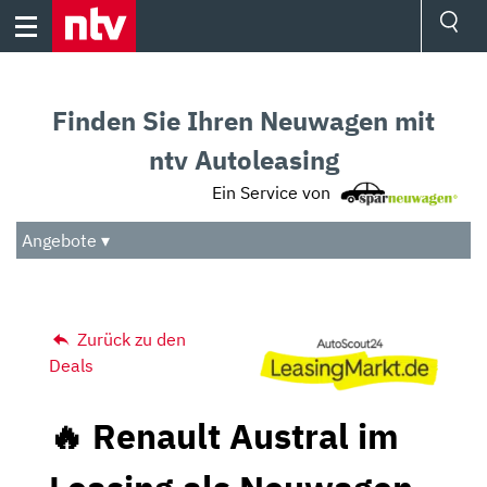
Skip
to
content
Ressorts
Sport
Finden Sie Ihren Neuwagen mit
Börse
Wetter
ntv Autoleasing
TV
Ein Service von
Video
Audio
Angebote ▾
Das Beste
Zurück zu den
Deals
🔥 Renault Austral im