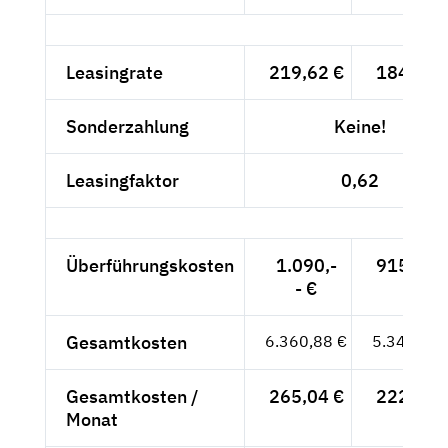
Leasingrate
219,62 €
184,55 
Sonderzahlung
Keine!
Leasingfaktor
0,62
Überführungskosten
1.090,-
915,97 
- €
Gesamtkosten
6.360,88 €
5.345,28 
Gesamtkosten /
265,04 €
222,72 
Monat