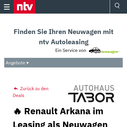
Skip
to
content
Ressorts
Sport
Finden Sie Ihren Neuwagen mit
Börse
Wetter
ntv Autoleasing
TV
Ein Service von
Video
Audio
Angebote ▾
Das Beste
Zurück zu den
Deals
🔥 Renault Arkana im
Leasing als Neuwagen