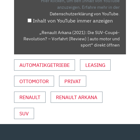
Hier klicken, um den Inhalt von YouTube
COUPÉ-
anzuzeigen.
Erfahre mehr in der
Datenschutzerklärung von YouTube
.
REVOLUTION?
Inhalt von YouTube immer anzeigen
–
VORFAHRT
„Renault Arkana (2021): Die SUV-Coupé-
(REVIEW)
Revolution? – Vorfahrt (Review) | auto motor und
|
sport“ direkt öffnen
AUTO
MOTOR
AUTOMATIKGETRIEBE
LEASING
UND
SPORT“
OTTOMOTOR
PRIVAT
VON
YOUTUBE
ANZEIGEN
RENAULT
RENAULT ARKANA
SUV