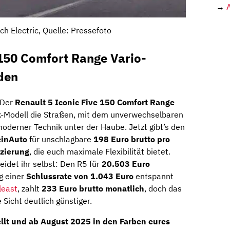
→
ch Electric, Quelle: Pressefoto
 150 Comfort Range Vario-
den
 Der
Renault 5 Iconic Five 150 Comfort Range
k-Modell die Straßen, mit dem unverwechselbaren
derner Technik unter der Haube. Jetzt gibt’s den
inAuto
für unschlagbare
198 Euro brutto pro
nzierung
, die euch maximale Flexibilität bietet.
idet ihr selbst: Den R5 für
20.503 Euro
g einer
Schlussrate von 1.043 Euro
entspannt
least
, zahlt
233 Euro brutto monatlich
, doch das
 Sicht deutlich günstiger.
ellt und ab
August 2025
in den Farben eures