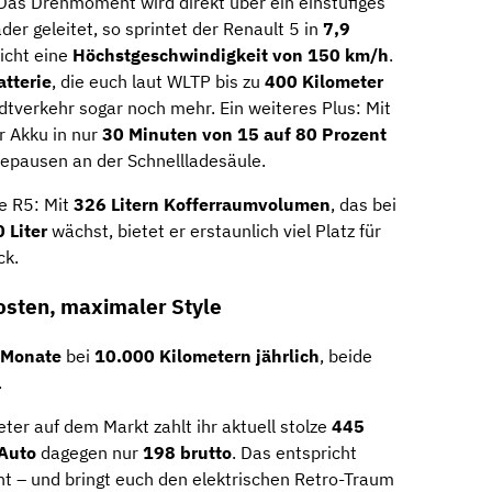
 Das Drehmoment wird direkt über ein einstufiges
er geleitet, so sprintet der Renault 5 in
7,9
icht eine
Höchstgeschwindigkeit von 150 km/h
.
tterie
, die euch laut WLTP bis zu
400 Kilometer
tverkehr sogar noch mehr. Ein weiteres Plus: Mit
r Akku in nur
30 Minuten von 15 auf 80 Prozent
feepausen an der Schnellladesäule.
e R5: Mit
326 Litern Kofferraumvolumen
, das bei
 Liter
wächst, bietet er erstaunlich viel Platz für
ck.
osten, maximaler Style
 Monate
bei
10.000 Kilometern jährlich
, beide
.
ter auf dem Markt zahlt ihr aktuell stolze
445
Auto
dagegen nur
198 brutto
. Das entspricht
nt – und bringt euch den elektrischen Retro-Traum