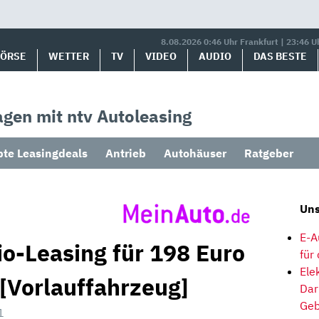
8.08.2026 0:46 Uhr Frankfurt | 23:46 U
BÖRSE
WETTER
TV
VIDEO
AUDIO
DAS BESTE
gen mit ntv Autoleasing
bte Leasingdeals
Antrieb
Autohäuser
Ratgeber
Uns
E-A
io-Leasing für 198 Euro
für
Ele
 [Vorlauffahrzeug]
Dar
Geb
1