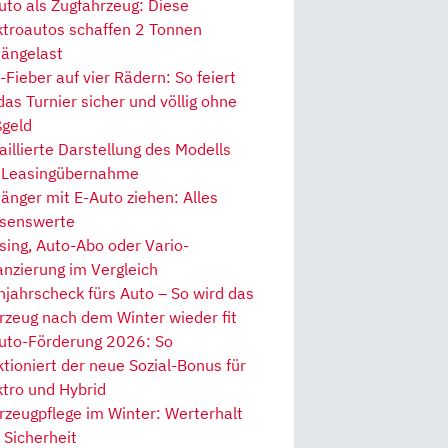
uto als Zugfahrzeug: Diese
ktroautos schaffen 2 Tonnen
ängelast
Fieber auf vier Rädern: So feiert
 das Turnier sicher und völlig ohne
geld
aillierte Darstellung des Modells
 Leasingübernahme
änger mit E-Auto ziehen: Alles
senswerte
sing, Auto-Abo oder Vario-
anzierung im Vergleich
hjahrscheck fürs Auto – So wird das
rzeug nach dem Winter wieder fit
uto-Förderung 2026: So
ktioniert der neue Sozial-Bonus für
ktro und Hybrid
rzeugpflege im Winter: Werterhalt
 Sicherheit