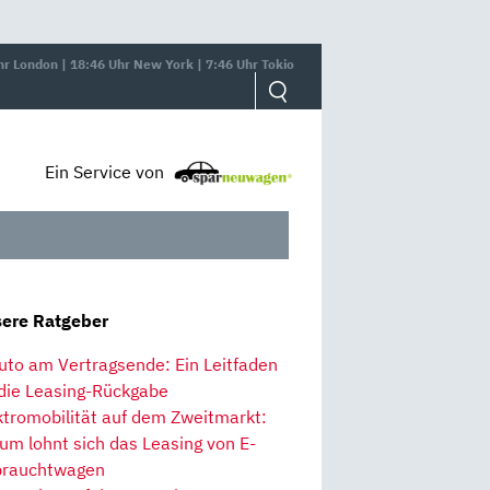
hr London | 18:46 Uhr New York | 7:46 Uhr Tokio
Ein Service von
ere Ratgeber
uto am Vertragsende: Ein Leitfaden
 die Leasing-Rückgabe
ktromobilität auf dem Zweitmarkt:
um lohnt sich das Leasing von E-
rauchtwagen