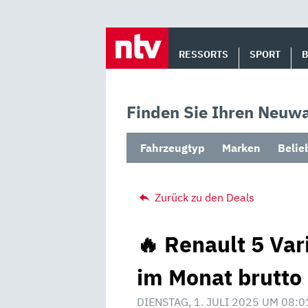
Skip
to
RESSORTS
SPORT
content
Finden Sie Ihren Neuwa
Fahrzeugtyp
Marken
Belie
Zurück zu den Deals
🔥 Renault 5 Var
im Monat brutto
DIENSTAG, 1. JULI 2025 UM 08:0