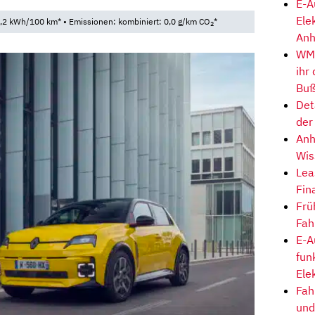
E-A
Ele
,2 kWh/100 km* • Emissionen: kombiniert: 0,0 g/km CO
*
2
Anh
WM-
ihr
Buß
Det
der
Anh
Wis
Lea
Fin
Frü
Fah
E-A
fun
Ele
Fah
und