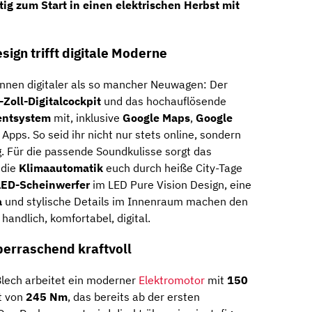
tig zum Start in einen elektrischen Herbst mit
ign trifft digitale Moderne
nnen digitaler als so mancher Neuwagen: Der
-Zoll-Digitalcockpit
und das hochauflösende
entsystem
mit, inklusive
Google Maps
,
Google
Apps. So seid ihr nicht nur stets online, sondern
. Für die passende Soundkulisse sorgt das
 die
Klimaautomatik
euch durch heiße City-Tage
LED-Scheinwerfer
im LED Pure Vision Design, eine
a
und stylische Details im Innenraum machen den
handlich, komfortabel, digital.
überraschend kraftvoll
lech arbeitet ein moderner
Elektromotor
mit
150
t von
245 Nm
, das bereits ab der ersten