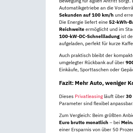
Bewegung für agilen Antritt sorgt.
Automatikgetriebe an die Vorderräd
Sekunden auf 100 km/h
und erre
Die Energie liefert eine
52-kWh-Ba
Reichweite
ermöglicht und im Stad
100-kW-DC-Schnellladung
ist de
aufgeladen, perfekt für kurze Kaf
Auch praktisch bleibt der kompakt
umgelegter Rückbank auf über
900
Einkäufe, Sporttaschen oder Gepä
Fazit: Mehr Auto, weniger K
Dieses
Privatleasing
läuft über
30
Parameter sind flexibel anpassbar
Zum Vergleich: Beim größten Anbie
Euro brutto monatlich
– bei
Mein
einer Ersparnis von über 50 Proze