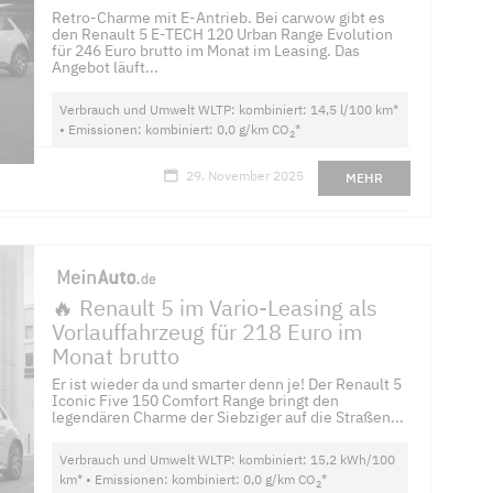
Retro-Charme mit E-Antrieb. Bei carwow gibt es
den Renault 5 E-TECH 120 Urban Range Evolution
für 246 Euro brutto im Monat im Leasing. Das
Angebot läuft...
Verbrauch und Umwelt WLTP: kombiniert: 14,5 l/100 km*
• Emissionen: kombiniert: 0,0 g/km CO
*
2
29. November 2025
MEHR
🔥 Renault 5 im Vario-Leasing als
Vorlauffahrzeug für 218 Euro im
Monat brutto
Er ist wieder da und smarter denn je! Der Renault 5
Iconic Five 150 Comfort Range bringt den
legendären Charme der Siebziger auf die Straßen...
Verbrauch und Umwelt WLTP: kombiniert: 15,2 kWh/100
km* • Emissionen: kombiniert: 0,0 g/km CO
*
2