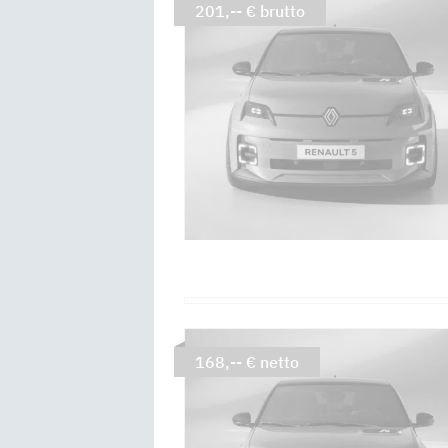
201,-- € brutto
168,-- € netto