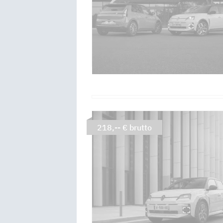
218,-- € brutto