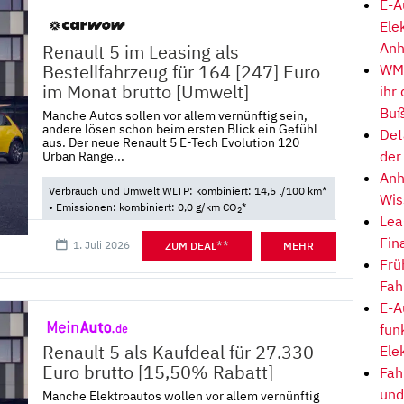
E-A
Ele
Anh
Renault 5 im Leasing als
Bestellfahrzeug für 164 [247] Euro
WM-
im Monat brutto [Umwelt]
ihr
Buß
Manche Autos sollen vor allem vernünftig sein,
andere lösen schon beim ersten Blick ein Gefühl
Det
aus. Der neue Renault 5 E-Tech Evolution 120
der
Urban Range...
Anh
Verbrauch und Umwelt WLTP: kombiniert: 14,5 l/100 km*
Wis
• Emissionen: kombiniert: 0,0 g/km CO
*
2
Lea
Fin
1. Juli 2026
**
ZUM DEAL
MEHR
Frü
Fah
E-A
fun
Renault 5 als Kaufdeal für 27.330
Ele
Euro brutto [15,50% Rabatt]
Fah
und
Manche Elektroautos wollen vor allem vernünftig