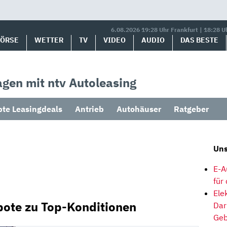
6.08.2026 19:28 Uhr Frankfurt | 18:28 U
BÖRSE
WETTER
TV
VIDEO
AUDIO
DAS BESTE
gen mit ntv Autoleasing
bte Leasingdeals
Antrieb
Autohäuser
Ratgeber
Uns
E-A
für
Ele
bote zu Top-Konditionen
Dar
Geb