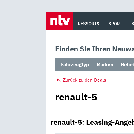
Skip
to
RESSORTS
SPORT
content
Finden Sie Ihren Neuwa
Fahrzeugtyp
Marken
Belie
Zurück zu den Deals
renault-5
renault-5: Leasing-Ange