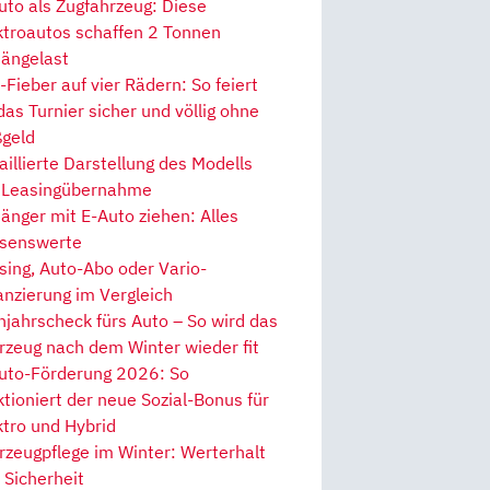
uto als Zugfahrzeug: Diese
ktroautos schaffen 2 Tonnen
ängelast
Fieber auf vier Rädern: So feiert
 das Turnier sicher und völlig ohne
geld
aillierte Darstellung des Modells
 Leasingübernahme
änger mit E-Auto ziehen: Alles
senswerte
sing, Auto-Abo oder Vario-
anzierung im Vergleich
hjahrscheck fürs Auto – So wird das
rzeug nach dem Winter wieder fit
uto-Förderung 2026: So
ktioniert der neue Sozial-Bonus für
ktro und Hybrid
rzeugpflege im Winter: Werterhalt
 Sicherheit