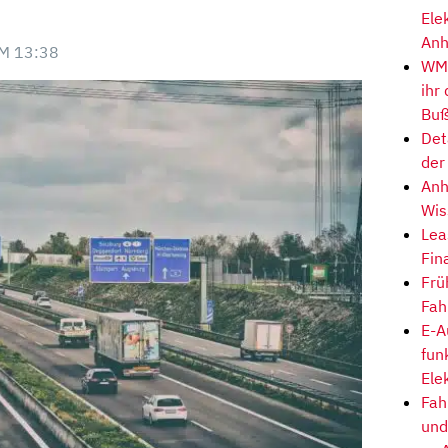
Ele
Anh
M 13:38
WM-
ihr
Buß
Det
der
Anh
Wis
Lea
Fin
Frü
Fah
E-A
fun
Ele
Fah
und