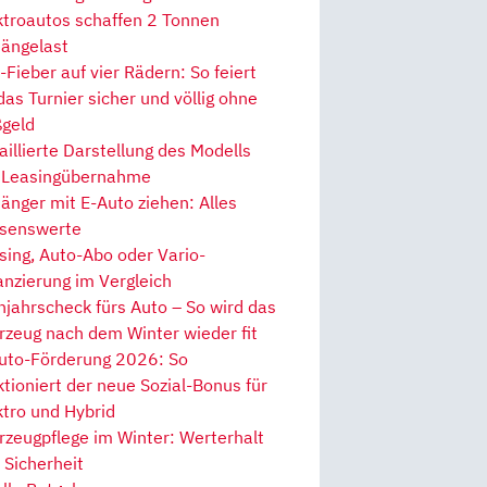
ktroautos schaffen 2 Tonnen
ängelast
Fieber auf vier Rädern: So feiert
 das Turnier sicher und völlig ohne
geld
aillierte Darstellung des Modells
 Leasingübernahme
änger mit E-Auto ziehen: Alles
senswerte
sing, Auto-Abo oder Vario-
anzierung im Vergleich
hjahrscheck fürs Auto – So wird das
rzeug nach dem Winter wieder fit
uto-Förderung 2026: So
ktioniert der neue Sozial-Bonus für
ktro und Hybrid
rzeugpflege im Winter: Werterhalt
 Sicherheit