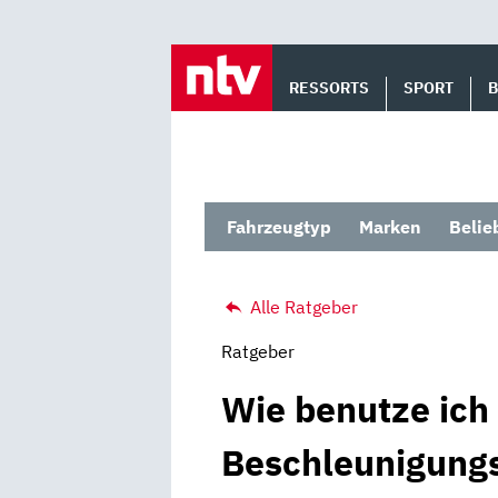
Skip
to
RESSORTS
SPORT
content
Fahrzeugtyp
Marken
Belie
Alle Ratgeber
Ratgeber
Wie benutze ich 
Beschleunigungs