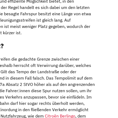
nd effiziente Möglichkeit bietet, in den
 der Regel handelt es sich dabei um den letzten
ie besagte Fahrspur besitzt eine Länge von etwa
eunigungsstreifen ist gleich lang. Auf
n ist meist weniger Platz gegeben, wodurch der
 kürzer ist.
t?
reifen die gedachte Grenze zwischen einer
shalb herrscht oft Verwirrung darüber, welches
Gilt das Tempo der Landstraße oder der
 in diesem Fall falsch. Das Tempolimit auf dem
§ 7a Absatz 2 StVO höher als auf den angrenzenden
die Fahrer:innen diese Spur nutzen sollen, um ihr
es Verkehrs anzupassen, bevor sie einfädeln. Im
bahn darf hier sogar rechts überholt werden,
inordung in den fließenden Verkehr ermöglicht
 Nutzfahrzeug, wie dem
Citroën Berlingo
, dem