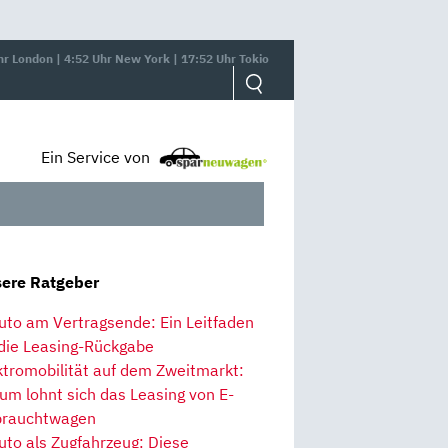
hr London | 4:52 Uhr New York | 17:52 Uhr Tokio
Ein Service von
ere Ratgeber
uto am Vertragsende: Ein Leitfaden
 die Leasing-Rückgabe
ktromobilität auf dem Zweitmarkt:
um lohnt sich das Leasing von E-
rauchtwagen
uto als Zugfahrzeug: Diese