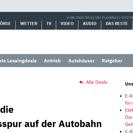
6.08.2026 10:52 Uhr Frankfurt | 9:52 U
BÖRSE
WETTER
TV
VIDEO
AUDIO
DAS BESTE
bte Leasingdeals
Antrieb
Autohäuser
Ratgeber
Alle Deals
Uns
E-A
für
die
Ele
Dar
spur auf der Autobahn
Geb
E-A