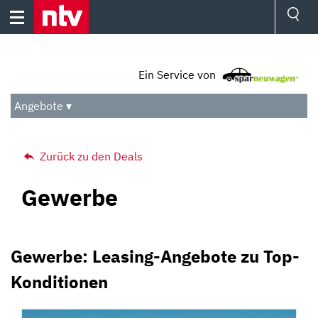
Skip
to
content
Ressorts
Sport
Ein Service von
Börse
Wetter
Angebote ▾
TV
Video
Audio
Zurück zu den Deals
Das Beste
Gewerbe
Gewerbe: Leasing-Angebote zu Top-
Konditionen