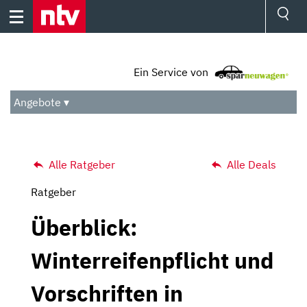
Skip
to
content
Ressorts
Sport
Ein Service von
Börse
Wetter
Angebote ▾
TV
Video
Audio
Das Beste
Alle Ratgeber
Alle Deals
Ratgeber
Überblick:
Winterreifenpflicht und
Vorschriften in