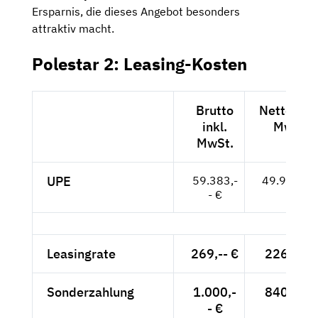
Ersparnis, die dieses Angebot besonders
attraktiv macht.
Polestar 2: Leasing-Kosten
Brutto
Netto exkl
inkl.
MwSt.
MwSt.
UPE
59.383,-
49.902,-- 
- €
Leasingrate
269,-- €
226,05 €
Sonderzahlung
1.000,-
840,34 €
- €