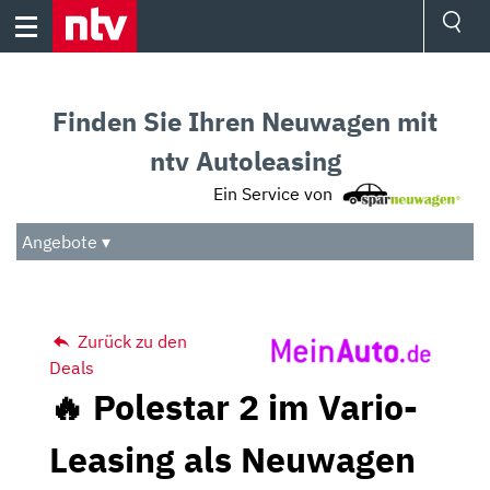
Skip
to
content
Ressorts
Sport
Finden Sie Ihren Neuwagen mit
Börse
Wetter
ntv Autoleasing
TV
Ein Service von
Video
Audio
Angebote ▾
Das Beste
Zurück zu den
Deals
🔥 Polestar 2 im Vario-
Leasing als Neuwagen