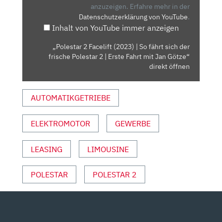
SO
anzuzeigen.
Erfahre mehr in der
Datenschutzerklärung von YouTube
.
FÄHRT
Inhalt von YouTube immer anzeigen
SICH
DER
„Polestar 2 Facelift (2023) | So fährt sich der
FRISCHE
frische Polestar 2 | Erste Fahrt mit Jan Götze“
POLESTAR
direkt öffnen
2
|
AUTOMATIKGETRIEBE
ERSTE
FAHRT
ELEKTROMOTOR
GEWERBE
MIT
JAN
GÖTZE“
LEASING
LIMOUSINE
VON
YOUTUBE
POLESTAR
POLESTAR 2
ANZEIGEN