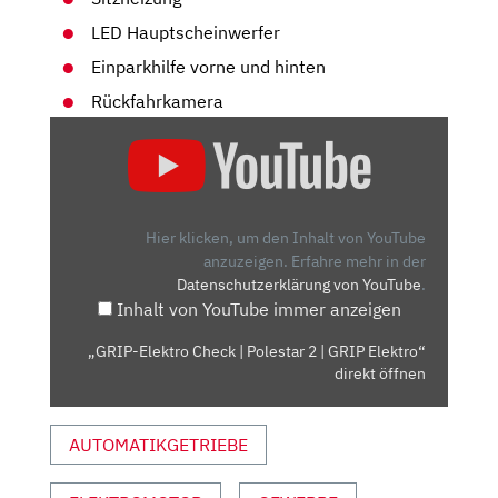
LED Hauptscheinwerfer
Einparkhilfe vorne und hinten
Rückfahrkamera
„GRIP-
ELEKTRO
CHECK
|
POLESTAR
Hier klicken, um den Inhalt von YouTube
2
anzuzeigen.
Erfahre mehr in der
Datenschutzerklärung von YouTube
.
|
Inhalt von YouTube immer anzeigen
GRIP
ELEKTRO“
„GRIP-Elektro Check | Polestar 2 | GRIP Elektro“
VON
direkt öffnen
YOUTUBE
ANZEIGEN
AUTOMATIKGETRIEBE