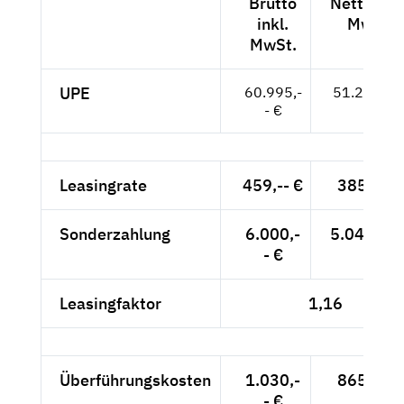
Brutto
Netto exk
inkl.
MwSt.
MwSt.
UPE
60.995,-
51.256,-- 
- €
Leasingrate
459,-- €
385,71 
Sonderzahlung
6.000,-
5.042,02 
- €
Leasingfaktor
1,16
Überführungskosten
1.030,-
865,55 
- €