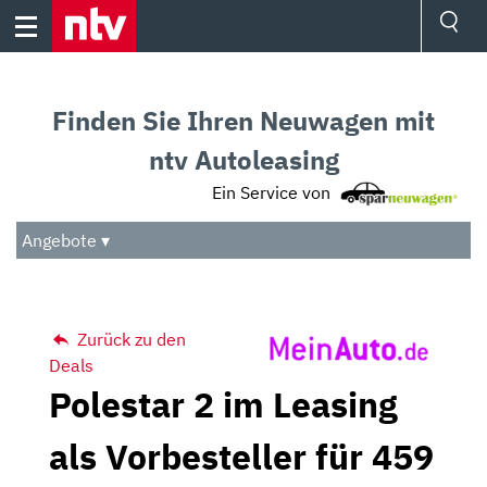
Skip
to
content
Ressorts
Sport
Finden Sie Ihren Neuwagen mit
Börse
Wetter
ntv Autoleasing
TV
Ein Service von
Video
Audio
Angebote ▾
Das Beste
Zurück zu den
Deals
Polestar 2 im Leasing
als Vorbesteller für 459