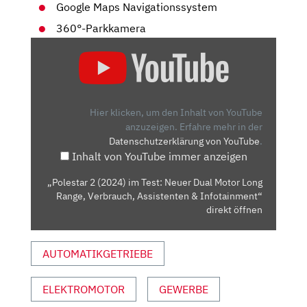
Google Maps Navigationssystem
360°-Parkkamera
„POLESTAR
2
(2024)
IM
TEST:
Hier klicken, um den Inhalt von YouTube
NEUER
anzuzeigen.
Erfahre mehr in der
Datenschutzerklärung von YouTube
.
DUAL
Inhalt von YouTube immer anzeigen
MOTOR
LONG
„Polestar 2 (2024) im Test: Neuer Dual Motor Long
RANGE,
Range, Verbrauch, Assistenten & Infotainment“
VERBRAUCH,
direkt öffnen
ASSISTENTEN
&
AUTOMATIKGETRIEBE
INFOTAINMENT“
VON
ELEKTROMOTOR
GEWERBE
YOUTUBE