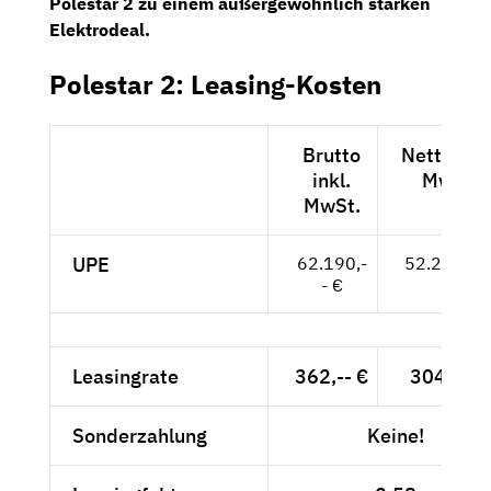
Polestar 2 zu einem außergewöhnlich starken
Elektrodeal.
Polestar 2: Leasing-Kosten
Brutto
Netto exk
inkl.
MwSt.
MwSt.
UPE
62.190,-
52.261,-- 
- €
Leasingrate
362,-- €
304,20 
Sonderzahlung
Keine!