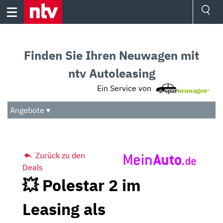
Skip
to
content
Ressorts
Sport
Finden Sie Ihren Neuwagen mit
Börse
Wetter
ntv Autoleasing
TV
Ein Service von
Video
Audio
Angebote ▾
Das Beste
Zurück zu den
Deals
💥 Polestar 2 im
Leasing als