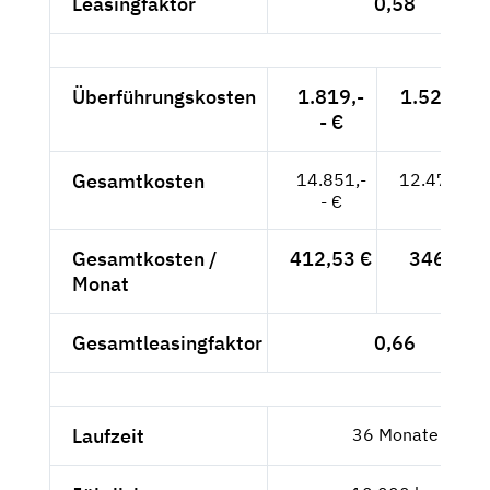
Leasingfaktor
0,58
Überführungskosten
1.819,-
1.528,57 
- €
Gesamtkosten
14.851,-
12.479,83
- €
Gesamtkosten /
412,53 €
346,66 
Monat
Gesamtleasingfaktor
0,66
Laufzeit
36 Monate