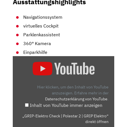
Ausstattungshighlights
Navigationssystem
virtuelles Cockpit
Parklenkassistent
360° Kamera
Einparkhilfe
„GRIP-
ELEKTRO
CHECK
|
POLESTAR
Hier klicken, um den Inhalt von YouTube
2
anzuzeigen.
Erfahre mehr in der
Datenschutzerklärung von YouTube
.
|
Inhalt von YouTube immer anzeigen
GRIP
ELEKTRO“
„GRIP-Elektro Check | Polestar 2 | GRIP Elektro“
VON
direkt öffnen