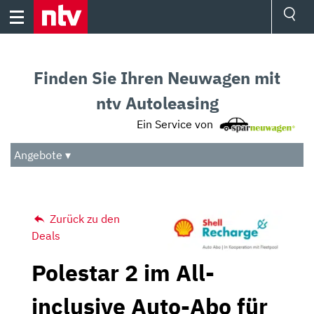
Skip
to
content
Ressorts
Sport
Finden Sie Ihren Neuwagen mit
Börse
Wetter
ntv Autoleasing
TV
Ein Service von
Video
Audio
Angebote ▾
Das Beste
Zurück zu den
Deals
Polestar 2 im All-
inclusive Auto-Abo für