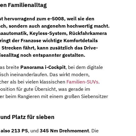
den Familienalltag
t hervorragend zum e-5008, weil sie den
isch, sondern auch angenehm hochwertig macht.
maautomatik, Keyless-System, Rückfahrkamera
ringt der Franzose wichtige Komfortdetails
e Strecken fährt, kann zusätzlich das
Drive-
ealltag noch entspannter gestalten.
as breite
Panorama i-Cockpit
, bei dem digitale
isch ineinanderlaufen. Das wirkt modern,
cher als bei vielen klassischen
Familien-SUVs
.
position für gute Übersicht, was gerade im
der beim Rangieren mit einem großen Siebensitzer
 und Platz für sieben
 also 213 PS
, und
345 Nm Drehmoment
. Die