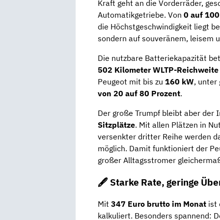
Kraft geht an die Vorderräder, gesc
Automatikgetriebe. Von
0 auf 10
die Höchstgeschwindigkeit liegt b
sondern auf souveränem, leisem 
Die nutzbare Batteriekapazität be
502 Kilometer WLTP-Reichweite
Peugeot mit bis zu
160 kW
, unter
von 20 auf 80 Prozent
.
Der große Trumpf bleibt aber der
Sitzplätze
. Mit allen Plätzen in N
versenkter dritter Reihe werden 
möglich. Damit funktioniert der Pe
großer Alltagsstromer gleicherma
🖋️ Starke Rate, geringe Üb
Mit
347 Euro brutto im Monat
ist
kalkuliert. Besonders spannend: De