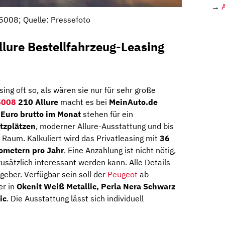
→
5008; Quelle: Pressefoto
lure Bestellfahrzeug-Leasing
ng oft so, als wären sie nur für sehr große
5008
210 Allure
macht es bei
MeinAuto.de
Euro brutto im Monat
stehen für ein
itzplätzen
, moderner Allure-Ausstattung und bis
 Raum. Kalkuliert wird das Privatleasing mit
36
ometern pro Jahr
. Eine Anzahlung ist nicht nötig,
ätzlich interessant werden kann. Alle Details
geber. Verfügbar sein soll der
Peugeot
ab
er in
Okenit Weiß Metallic, Perla Nera Schwarz
ic
. Die Ausstattung lässt sich individuell