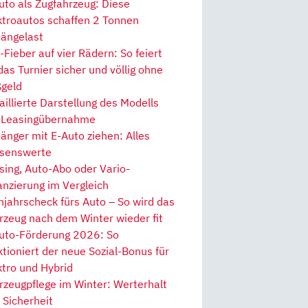
uto als Zugfahrzeug: Diese
ktroautos schaffen 2 Tonnen
ängelast
Fieber auf vier Rädern: So feiert
 das Turnier sicher und völlig ohne
geld
aillierte Darstellung des Modells
 Leasingübernahme
änger mit E-Auto ziehen: Alles
senswerte
sing, Auto-Abo oder Vario-
anzierung im Vergleich
hjahrscheck fürs Auto – So wird das
rzeug nach dem Winter wieder fit
uto-Förderung 2026: So
ktioniert der neue Sozial-Bonus für
ktro und Hybrid
rzeugpflege im Winter: Werterhalt
 Sicherheit