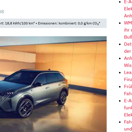
E-A
Ele
08
Anh
WM-
t: 18,8 kWh/100 km* • Emissionen: kombiniert: 0,0 g/km CO
*
2
ihr
Buß
Det
der
Anh
Wis
Lea
Fin
Frü
Fah
E-A
fun
Ele
Fah
und