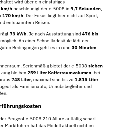
haltet wird über ein einstufiges
0 km/h
beschleunigt der e-5008 in
9,7 Sekunden
,
ei
170 km/h
. Der Fokus liegt hier nicht auf Sport,
und entspanntem Reisen.
trägt
73 kWh
. Je nach Ausstattung sind
476 bis
möglich. An einer Schnellladesäule lädt der
 guten Bedingungen geht es in rund
30 Minuten
 Innenraum. Serienmäßig bietet der e-5008
sieben
utzung bleiben
259 Liter Kofferraumvolumen
, bei
daraus
748 Liter
, maximal sind bis zu
1.815 Liter
ugeot als Familienauto, Urlaubsbegleiter und
ßen.
erführungskosten
 der Peugeot e-5008 210 Allure auffällig scharf
r Marktführer hat das Modell aktuell nicht im