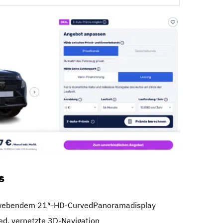
s
hwebendem 21″-HD-CurvedPanoramadisplay
d, vernetzte 3D-Navigation