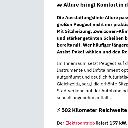
🚙 Allure bringt Komfort in 
Die
Ausstattungslinie Allure
pass
großen Peugeot nicht nur prakt
Mit
Sitzheizung, Zweizonen-Kli
und stärker getönten Scheiben
b
bereits mit. Wer häufiger länger
Assist-Paket
wählen und den Reis
Im Innenraum setzt Peugeot auf d
Instrumente und Infotainment opt
aufgeräumt und deutlich futuristis
Gleichzeitig sorgt die erhöhte Sitz
Stadtverkehr, auf der Autobahn o
schnell angenehm auffällt.
⚡️ 502 Kilometer Reichweite
Der
Elektroantrieb
liefert
157 kW,