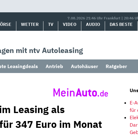
7.08.2026 21:46 Uhr Frankfurt | 20:46 U
BÖRSE
WETTER
TV
VIDEO
AUDIO
DAS BESTE
gen mit ntv Autoleasing
bte Leasingdeals
Antrieb
Autohäuser
Ratgeber
Uns
E-A
im Leasing als
für
Ele
 für 347 Euro im Monat
Dar
Geb