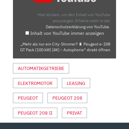
EIN
CITY-
Hier klicken, um den Inhalt von YouTube
STROMER?
anzuzeigen.
Erfahre mehr in der
Datenschutzerklärung von YouTube
.
🔋
Inhalt von YouTube immer anzeigen
PEUGEOT
E-
„Mehr als nur ein City-Stromer? 🔋 Peugeot e-208
208
GT Pack (100 kW) [4K] – Autophorie“ direkt öffnen
GT
PACK
AUTOMATIKGETRIEBE
(100
KW)
[4K]
ELEKTROMOTOR
LEASING
–
AUTOPHORIE“
PEUGEOT
PEUGEOT 208
VON
YOUTUBE
PEUGEOT 208 II
PRIVAT
ANZEIGEN