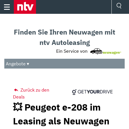
Skip
to
content
Ressorts
Sport
Finden Sie Ihren Neuwagen mit
Börse
Wetter
ntv Autoleasing
TV
Ein Service von
Video
Audio
Angebote ▾
Das Beste
Zurück zu den
Deals
💥 Peugeot e-208 im
Leasing als Neuwagen