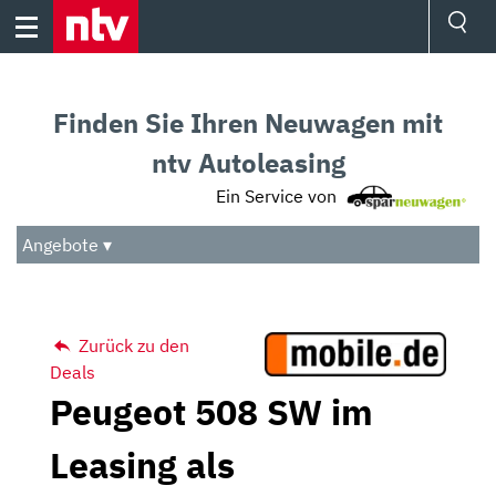
Skip
to
content
Ressorts
Sport
Finden Sie Ihren Neuwagen mit
Börse
Wetter
ntv Autoleasing
TV
Ein Service von
Video
Audio
Angebote ▾
Das Beste
Zurück zu den
Deals
Peugeot 508 SW im
Leasing als