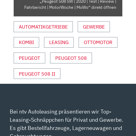
„Peugeot 508 SW | 2020 | Test | Review |
|
Fahrbericht | MotorWoche | MoWo“ direkt öffnen
FAHRBERICHT
|
AUTOMATIKGETRIEBE
GEWERBE
MOTORWOCHE
|
MOWO“
KOMBI
LEASING
OTTOMOTOR
VON
YOUTUBE
PEUGEOT
PEUGEOT 508
ANZEIGEN
PEUGEOT 508 II
Bei ntv Autoleasing präsentieren wir Top-
Leasing-Schnäppchen für Privat und Gewerbe.
Es gibt Bestellfahrzeuge, Lagerneuwagen und