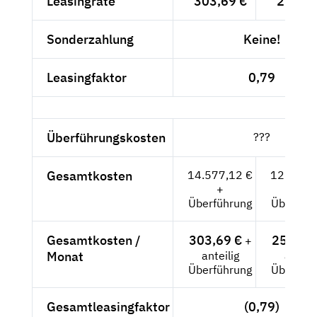
Leasingrate
303,69 €
255,20
Sonderzahlung
Keine!
Leasingfaktor
0,79
Überführungskosten
???
Gesamtkosten
14.577,12 €
12.249,
+
+
Überführung
Überfüh
Gesamtkosten /
303,69 €
255,20
+
Monat
anteilig
anteili
Überführung
Überfüh
Gesamtleasingfaktor
(0,79)