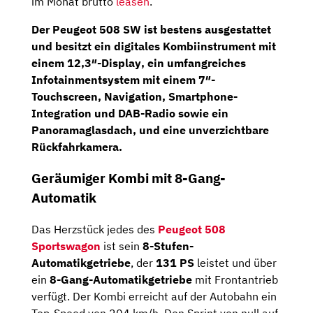
im Monat brutto
leasen
.
Der Peugeot 508 SW ist bestens ausgestattet
und besitzt ein
digitales Kombiinstrument
mit
einem 1
2,3″-Display
, ein umfangreiches
Infotainmentsystem
mit einem
7″-
Touchscreen
,
Navigation
, Smartphone-
Integration und DAB-Radio sowie ein
Panoramaglasdach, und eine unverzichtbare
Rückfahrkamera
.
Geräumiger Kombi mit 8-Gang-
Automatik
Das Herzstück jedes des
Peugeot 508
Sportswagon
ist sein
8-Stufen-
Automatikgetriebe
, der
131 PS
leistet und über
ein
8-Gang-Automatikgetriebe
mit Frontantrieb
verfügt. Der Kombi erreicht auf der Autobahn ein
Top-Speed von 204 km/h. Den Sprint von null auf