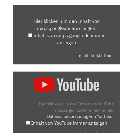
INHALT
VON
Hier klicken, um den Inhalt von
MAPS.GOOGLE.DE
maps.google.de anzuzeigen.
ANZEIGEN
Inhalt von maps.google.de immer
anzeigen
Inhalt direkt öffnen
„PEUGEOT
508
SW
|
2020
Hier klicken, um den Inhalt von YouTube
|
anzuzeigen.
Erfahre mehr in der
Datenschutzerklärung von YouTube
.
TEST
Inhalt von YouTube immer anzeigen
|
REVIEW