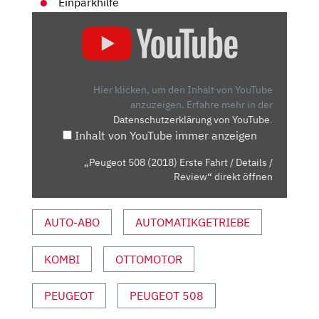
Einparkhilfe
„PEUGEOT
508
(2018)
ERSTE
FAHRT
Hier klicken, um den Inhalt von YouTube
/
anzuzeigen.
Erfahre mehr in der
Datenschutzerklärung von YouTube
.
DETAILS
Inhalt von YouTube immer anzeigen
/
REVIEW“
„Peugeot 508 (2018) Erste Fahrt / Details /
VON
Review“ direkt öffnen
YOUTUBE
ANZEIGEN
AUTO-ABO
AUTOMATIKGETRIEBE
KOMBI
OTTOMOTOR
PEUGEOT
PEUGEOT 508