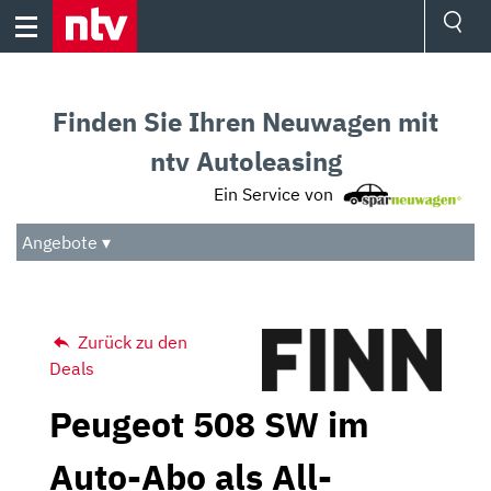
Skip
to
content
Ressorts
Sport
Finden Sie Ihren Neuwagen mit
Börse
Wetter
ntv Autoleasing
TV
Ein Service von
Video
Audio
Angebote ▾
Das Beste
Zurück zu den
Deals
Peugeot 508 SW im
Auto-Abo als All-