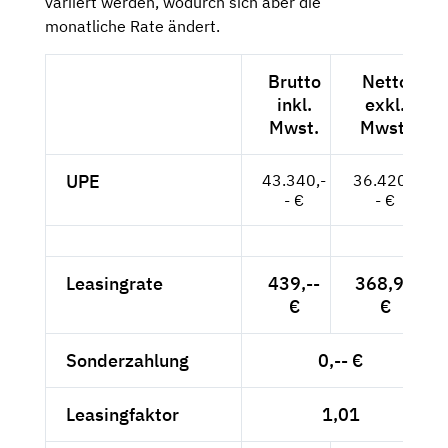
variiert werden, wodurch sich aber die
monatliche Rate ändert.
Brutto
Netto
inkl.
exkl.
Mwst.
Mwst.
UPE
43.340,-
36.420,-
- €
- €
Leasingrate
439,--
368,91
€
€
Sonderzahlung
0,-- €
Leasingfaktor
1,01