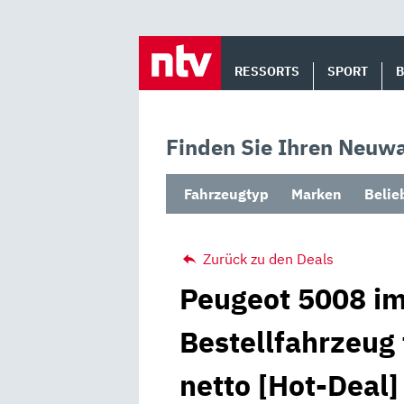
Skip
to
RESSORTS
SPORT
content
Finden Sie Ihren Neuwa
Fahrzeugtyp
Marken
Belie
Zurück zu den Deals
Peugeot 5008 im
Bestellfahrzeug
netto [Hot-Deal]