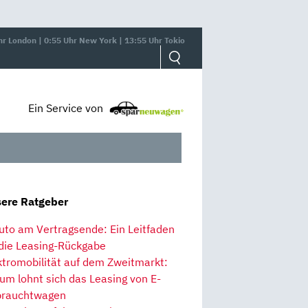
hr London | 0:55 Uhr New York | 13:55 Uhr Tokio
Ein Service von
ere Ratgeber
uto am Vertragsende: Ein Leitfaden
 die Leasing-Rückgabe
ktromobilität auf dem Zweitmarkt:
um lohnt sich das Leasing von E-
rauchtwagen