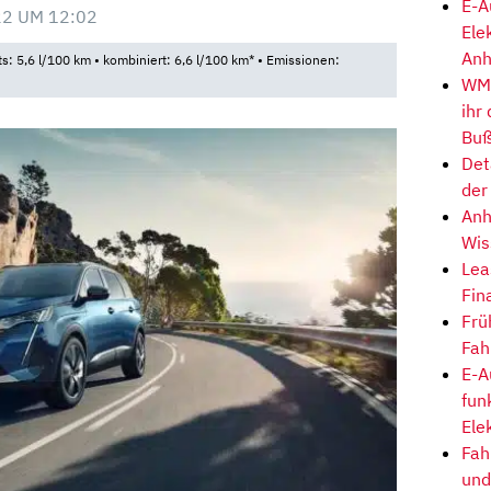
E-A
22 UM 12:02
Ele
Anh
ts: 5,6 l/100 km • kombiniert: 6,6 l/100 km* • Emissionen:
WM-
ihr
Buß
Det
der
Anh
Wis
Lea
Fin
Frü
Fah
E-A
fun
Ele
Fah
und