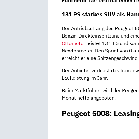
Euro netto
. Der Deal hat einen
Le
131 PS starkes SUV als Han
Der Antriebsstrang des Peugeot 5
Benzin-Direkteinspritzung und ei
Ottomotor
leistet 131 PS und ko
Newtonmeter. Den Sprint von 0 au
erreicht er eine Spitzengeschwind
Der Anbieter verleast das französ
Laufleistung im Jahr.
Beim Marktführer wird der Peugeo
Monat netto angeboten.
Peugeot 5008: Leasin