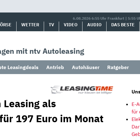
6.08.2026 6:55 Uhr Frankfurt | 5:55 U
BÖRSE
WETTER
TV
VIDEO
AUDIO
DAS BESTE
gen mit ntv Autoleasing
bte Leasingdeals
Antrieb
Autohäuser
Ratgeber
Uns
 Leasing als
E-A
für
 für 197 Euro im Monat
Ele
Dar
Geb