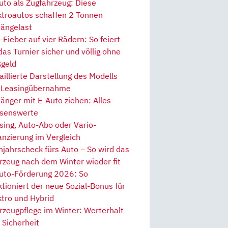
uto als Zugfahrzeug: Diese
ktroautos schaffen 2 Tonnen
ängelast
Fieber auf vier Rädern: So feiert
 das Turnier sicher und völlig ohne
geld
aillierte Darstellung des Modells
 Leasingübernahme
änger mit E-Auto ziehen: Alles
senswerte
sing, Auto-Abo oder Vario-
anzierung im Vergleich
hjahrscheck fürs Auto – So wird das
rzeug nach dem Winter wieder fit
uto-Förderung 2026: So
ktioniert der neue Sozial-Bonus für
ktro und Hybrid
rzeugpflege im Winter: Werterhalt
 Sicherheit