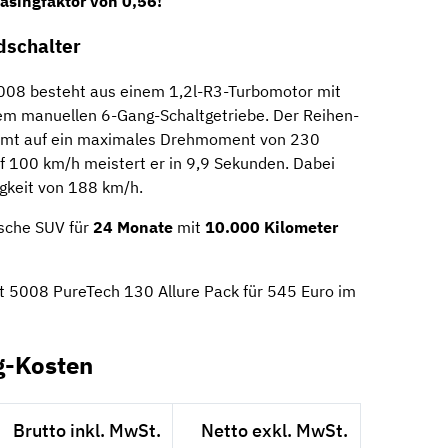
asingfaktor von 0,56!
dschalter
008 besteht aus einem 1,2l-R3-Turbomotor mit
nem manuellen 6-Gang-Schaltgetriebe. Der Reihen-
mmt auf ein maximales Drehmoment von 230
f 100 km/h meistert er in 9,9 Sekunden. Dabei
igkeit von 188 km/h.
ische SUV für
24 Monate
mit
10.000 Kilometer
t 5008 PureTech 130 Allure Pack für 545 Euro im
g-Kosten
Brutto inkl. MwSt.
Netto exkl. MwSt.