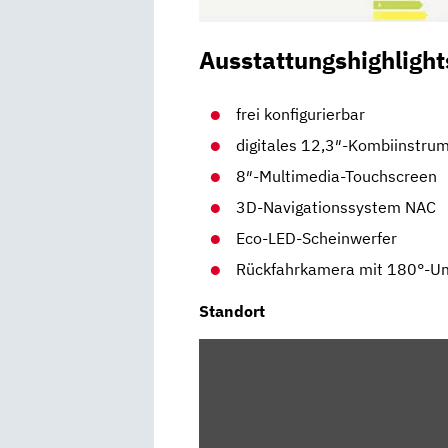
Ausstattungshighlight
frei konfigurierbar
digitales 12,3″-Kombiinstru
8″-Multimedia-Touchscreen
3D-Navigationssystem NAC
Eco-LED-Scheinwerfer
Rückfahrkamera mit 180°-U
Standort
INHALT
VON
MAPS.GOOGLE.DE
ANZEIGEN