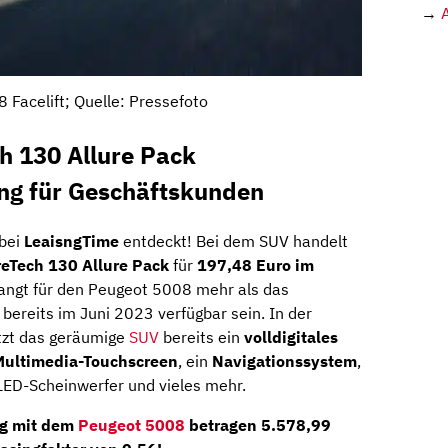
→
 Facelift; Quelle: Pressefoto
h 130 Allure Pack
ing für Geschäftskunden
bei
LeaisngTime
entdeckt! Bei dem SUV handelt
eTech 130 Allure Pack
für
197,48 Euro im
langt für den Peugeot 5008 mehr als das
 bereits im Juni 2023 verfügbar sein. In der
itzt das geräumige
SUV
bereits ein
volldigitales
Multimedia-Touchscreen
, ein
Navigationssystem
,
LED-Scheinwerfer und vieles mehr.
ng mit dem
Peugeot 5008
betragen
5.578,99