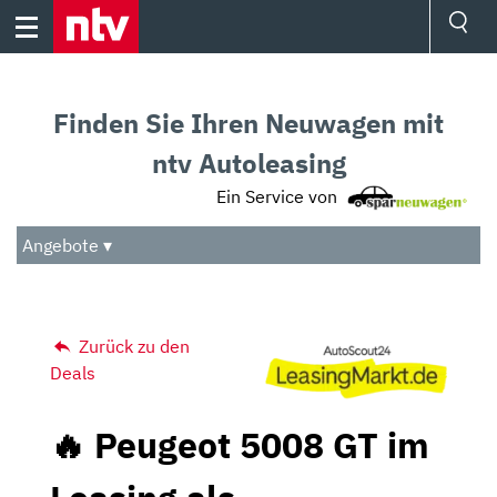
Skip
to
content
Ressorts
Sport
Finden Sie Ihren Neuwagen mit
Börse
Wetter
ntv Autoleasing
TV
Ein Service von
Video
Audio
Angebote ▾
Das Beste
Zurück zu den
Deals
🔥 Peugeot 5008 GT im