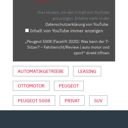
2020):
WAS
Hier klicken, um den Inhalt von YouTube
KANN
anzuzeigen.
Erfahre mehr in der
Datenschutzerklärung von YouTube
.
DER
Inhalt von YouTube immer anzeigen
7-
SITZER?
„Peugeot 5008 (Facelift 2020): Was kann der 7-
–
Sitzer? – Fahrbericht/Review | auto motor und
FAHRBERICHT/REVIEW
sport“ direkt öffnen
|
AUTO
AUTOMATIKGETRIEBE
LEASING
MOTOR
UND
OTTOMOTOR
PEUGEOT
SPORT“
VON
YOUTUBE
PEUGEOT 5008
PRIVAT
SUV
ANZEIGEN