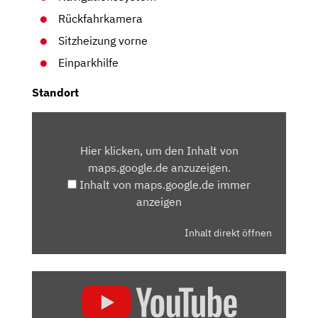
Rückfahrkamera
Sitzheizung vorne
Einparkhilfe
Standort
INHALT
VON
Hier klicken, um den Inhalt von
MAPS.GOOGLE.DE
maps.google.de anzuzeigen.
ANZEIGEN
Inhalt von maps.google.de immer
anzeigen
Inhalt direkt öffnen
„PEUGEOT
5008
(FACELIFT