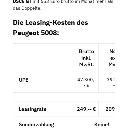
DSC6 GT
mit 653 Euro brutto im Monat mehr als
das Doppelte.
Die Leasing-Kosten des
Peugeot 5008:
Brutto
Netto
inkl.
exkl.
MwSt.
MwSt.
UPE
47.300,-
39.748,-
- €
- €
Leasingrate
249,-- €
209,24 €
Sonderzahlung
Keine!