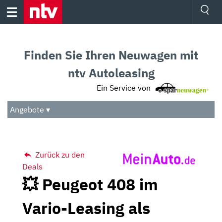
Skip
to
content
Ressorts
Sport
Finden Sie Ihren Neuwagen mit
Börse
Wetter
ntv Autoleasing
TV
Ein Service von
Video
Audio
Angebote ▾
Das Beste
Zurück zu den
Deals
💥 Peugeot 408 im
Vario-Leasing als