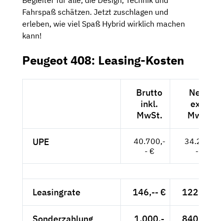
Begleiter für alle, die Design, Technik und
Fahrspaß schätzen. Jetzt zuschlagen und
erleben, wie viel Spaß Hybrid wirklich machen
kann!
Peugeot 408: Leasing-Kosten
Brutto
Netto
inkl.
exkl.
MwSt.
MwSt.
UPE
40.700,-
34.202,-
- €
- €
Leasingrate
146,-- €
122,69 €
Sonderzahlung
1.000,-
840,34 €