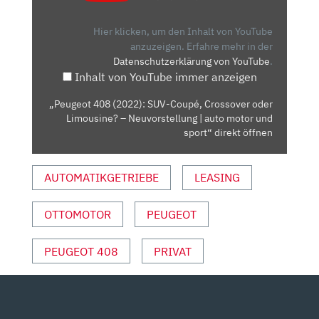
SUV-
COUPÉ,
Hier klicken, um den Inhalt von YouTube
CROSSOVER
anzuzeigen.
Erfahre mehr in der
Datenschutzerklärung von YouTube
.
ODER
Inhalt von YouTube immer anzeigen
LIMOUSINE?
–
„Peugeot 408 (2022): SUV-Coupé, Crossover oder
NEUVORSTELLUNG
Limousine? – Neuvorstellung | auto motor und
|
sport“ direkt öffnen
AUTO
MOTOR
AUTOMATIKGETRIEBE
LEASING
UND
SPORT“
OTTOMOTOR
PEUGEOT
VON
YOUTUBE
ANZEIGEN
PEUGEOT 408
PRIVAT