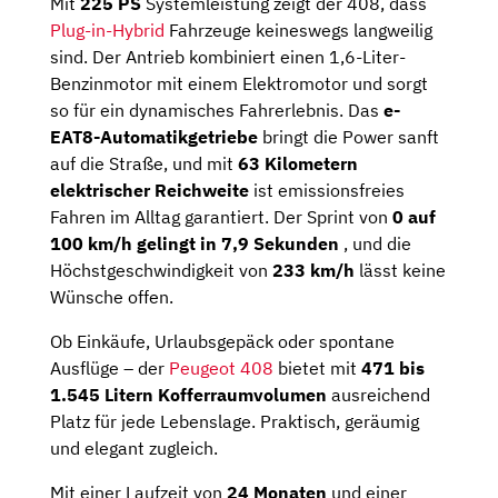
Mit
225 PS
Systemleistung zeigt der 408, dass
Plug-in-Hybrid
Fahrzeuge keineswegs langweilig
sind. Der Antrieb kombiniert einen 1,6-Liter-
Benzinmotor mit einem Elektromotor und sorgt
so für ein dynamisches Fahrerlebnis. Das
e-
EAT8-Automatikgetriebe
bringt die Power sanft
auf die Straße, und mit
63 Kilometern
elektrischer Reichweite
ist emissionsfreies
Fahren im Alltag garantiert. Der Sprint von
0 auf
100 km/h gelingt in 7,9 Sekunden
, und die
Höchstgeschwindigkeit von
233 km/h
lässt keine
Wünsche offen.
Ob Einkäufe, Urlaubsgepäck oder spontane
Ausflüge – der
Peugeot 408
bietet mit
471 bis
1.545 Litern Kofferraumvolumen
ausreichend
Platz für jede Lebenslage. Praktisch, geräumig
und elegant zugleich.
Mit einer Laufzeit von
24 Monaten
und einer