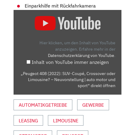
Einparkhilfe mit Rückfahrkamera
„PEUGEOT
408
(2022):
SUV-
COUPÉ,
Hier klicken, um den Inhalt von YouTube
CROSSOVER
anzuzeigen.
Erfahre mehr in der
Datenschutzerklärung von YouTube
.
ODER
Inhalt von YouTube immer anzeigen
LIMOUSINE?
–
„Peugeot 408 (2022): SUV-Coupé, Crossover oder
NEUVORSTELLUNG
Limousine? – Neuvorstellung | auto motor und
|
sport“ direkt öffnen
AUTO
MOTOR
AUTOMATIKGETRIEBE
GEWERBE
UND
SPORT“
LEASING
LIMOUSINE
VON
YOUTUBE