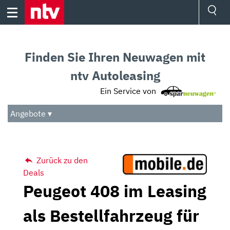
Skip
to
content
Ressorts
Sport
Finden Sie Ihren Neuwagen mit
Börse
Wetter
ntv Autoleasing
TV
Ein Service von
Video
Audio
Angebote ▾
Das Beste
Zurück zu den
Deals
Peugeot 408 im Leasing
als Bestellfahrzeug für