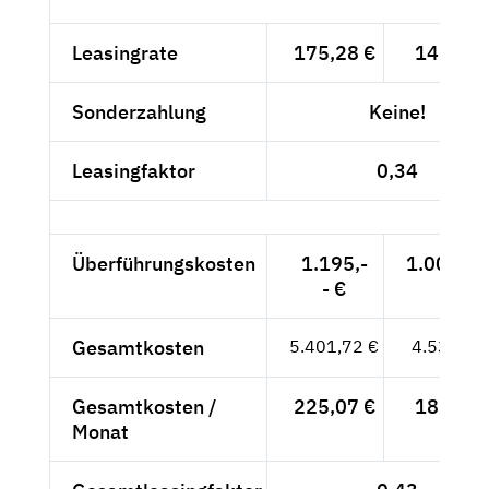
Leasingrate
175,28 €
147,29 
Sonderzahlung
Keine!
Leasingfaktor
0,34
Überführungskosten
1.195,-
1.004,20
- €
Gesamtkosten
5.401,72 €
4.539,26
Gesamtkosten /
225,07 €
189,14 
Monat