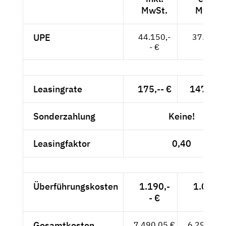
MwSt.
MwSt.
UPE
44.150,-
37.101,-
- €
- €
Leasingrate
175,-- €
147,06 
Sonderzahlung
Keine!
Leasingfaktor
0,40
Überführungskosten
1.190,-
1.000,-
- €
- €
Gesamtkosten
7.490,05 €
6.294,16 