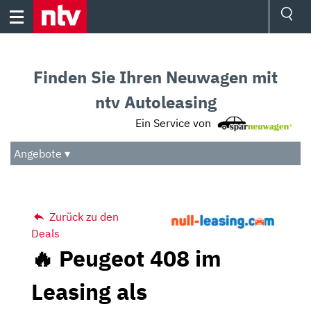
Skip
to
content
Ressorts
Sport
Finden Sie Ihren Neuwagen mit
Börse
Wetter
ntv Autoleasing
TV
Ein Service von
Video
Audio
Angebote ▾
Das Beste
Zurück zu den
Deals
🔥 Peugeot 408 im
Leasing als