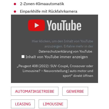
2-Zonen-Klimaautomatik
Einparkhilfe mit Rückfahrkamera
„PEUGEOT
408
(2022):
SUV-
COUPÉ,
Hier klicken, um den Inhalt von YouTube
CROSSOVER
anzuzeigen.
Erfahre mehr in der
Datenschutzerklärung von YouTube
.
ODER
Inhalt von YouTube immer anzeigen
LIMOUSINE?
–
„Peugeot 408 (2022): SUV-Coupé, Crossover oder
NEUVORSTELLUNG
Limousine? – Neuvorstellung | auto motor und
|
sport“ direkt öffnen
AUTO
MOTOR
AUTOMATIKGETRIEBE
GEWERBE
UND
SPORT“
LEASING
LIMOUSINE
VON