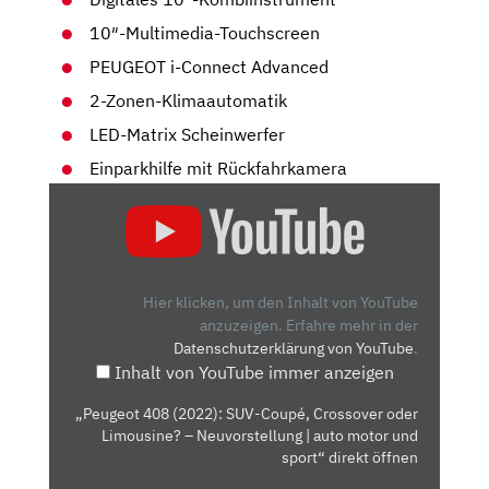
10″-Multimedia-Touchscreen
PEUGEOT i-Connect Advanced
2-Zonen-Klimaautomatik
LED-Matrix Scheinwerfer
Einparkhilfe mit Rückfahrkamera
„PEUGEOT
408
(2022):
SUV-
COUPÉ,
Hier klicken, um den Inhalt von YouTube
CROSSOVER
anzuzeigen.
Erfahre mehr in der
Datenschutzerklärung von YouTube
.
ODER
Inhalt von YouTube immer anzeigen
LIMOUSINE?
–
„Peugeot 408 (2022): SUV-Coupé, Crossover oder
NEUVORSTELLUNG
Limousine? – Neuvorstellung | auto motor und
|
sport“ direkt öffnen
AUTO