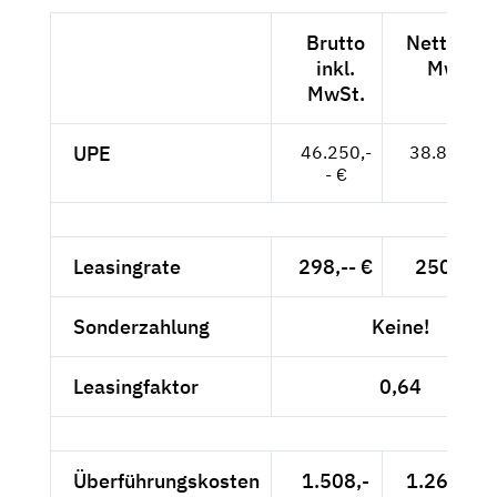
Brutto
Netto exk
inkl.
MwSt.
MwSt.
UPE
46.250,-
38.866,-- 
- €
Leasingrate
298,-- €
250,42 
Sonderzahlung
Keine!
Leasingfaktor
0,64
Überführungskosten
1.508,-
1.267,23 