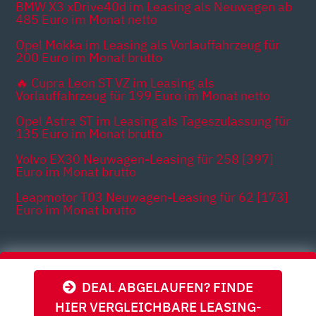
BMW X3 xDrive40d im Leasing als Neuwagen ab
485 Euro im Monat netto
Opel Mokka im Leasing als Vorlauffahrzeug für
200 Euro im Monat brutto
🔥 Cupra Leon ST VZ im Leasing als
Vorlauffahrzeug für 199 Euro im Monat netto
Opel Astra ST im Leasing als Tageszulassung für
135 Euro im Monat brutto
Volvo EX30 Neuwagen-Leasing für 258 [397]
Euro im Monat brutto
Leapmotor T03 Neuwagen-Leasing für 62 [173]
Euro im Monat brutto
Themen
DEAL ABGELAUFEN? FINDE
HIER VERGLEICHBARE LEASING-