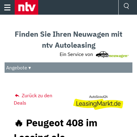
Skip
to
content
Ressorts
Sport
Finden Sie Ihren Neuwagen mit
Börse
Wetter
ntv Autoleasing
TV
Ein Service von
Video
Audio
Angebote ▾
Das Beste
Zurück zu den
Deals
🔥 Peugeot 408 im