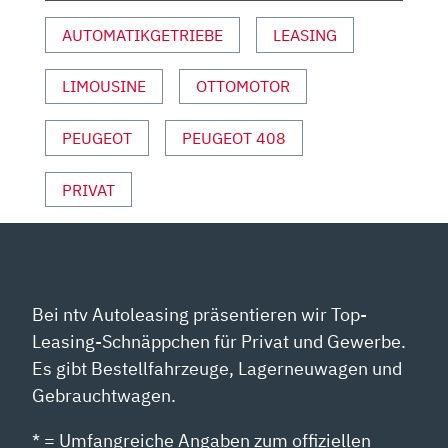
MOTOR
AUTOMATIKGETRIEBE
LEASING
UND
SPORT“
LIMOUSINE
OTTOMOTOR
VON
YOUTUBE
ANZEIGEN
PEUGEOT
PEUGEOT 408
PRIVAT
Bei ntv Autoleasing präsentieren wir Top-
Leasing-Schnäppchen für Privat und Gewerbe.
Es gibt Bestellfahrzeuge, Lagerneuwagen und
Gebrauchtwagen.
* = Umfangreiche Angaben zum offiziellen