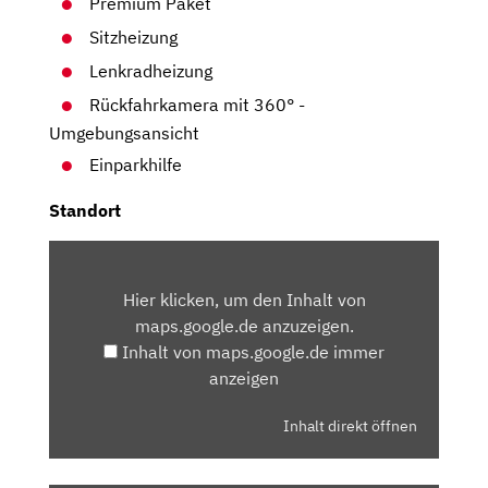
Premium Paket
Sitzheizung
Lenkradheizung
Rückfahrkamera mit 360° -
Umgebungsansicht
Einparkhilfe
Standort
INHALT
VON
Hier klicken, um den Inhalt von
MAPS.GOOGLE.DE
maps.google.de anzuzeigen.
ANZEIGEN
Inhalt von maps.google.de immer
anzeigen
Inhalt direkt öffnen