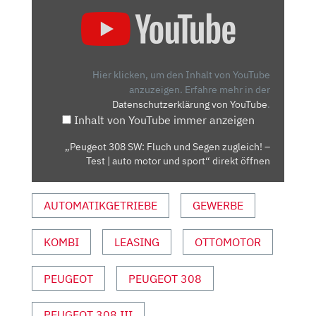
„PEUGEOT
308
SW:
FLUCH
UND
Hier klicken, um den Inhalt von YouTube
SEGEN
anzuzeigen.
Erfahre mehr in der
Datenschutzerklärung von YouTube
.
ZUGLEICH!
Inhalt von YouTube immer anzeigen
–
TEST
„Peugeot 308 SW: Fluch und Segen zugleich! –
|
Test | auto motor und sport“ direkt öffnen
AUTO
MOTOR
AUTOMATIKGETRIEBE
GEWERBE
UND
SPORT“
VON
KOMBI
LEASING
OTTOMOTOR
YOUTUBE
ANZEIGEN
PEUGEOT
PEUGEOT 308
PEUGEOT 308 III