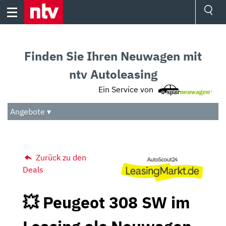
Skip
to
content
Ressorts
Sport
Finden Sie Ihren Neuwagen mit
Börse
Wetter
ntv Autoleasing
TV
Ein Service von
Video
Audio
Angebote ▾
Das Beste
Zurück zu den
Deals
💥 Peugeot 308 SW im