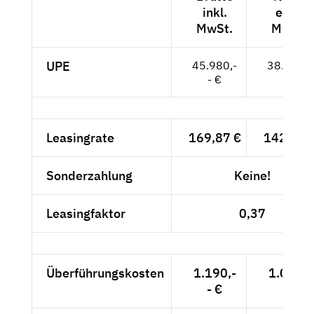
inkl.
exkl.
MwSt.
MwSt.
UPE
45.980,-
38.639,-
- €
- €
Leasingrate
169,87 €
142,75 
Sonderzahlung
Keine!
Leasingfaktor
0,37
Überführungskosten
1.190,-
1.000,-
- €
- €