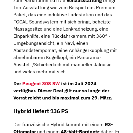
zum Marktführer ist! Die
Vollausstattung
bringt
Top-Ausstattung wie zum Beispiel das Premium
Paket, das eine induktive Ladestation und das
FOCAL-Soundsystem mit sich bringt, beheizte
Massagesitze und eine Lenkradheizung, eine
Einparkhilfe, eine Rückfahrkamera mit 360° -
Umgebungsansicht, ein Navi, einen
Abstandstempomat, eine Anhängerkupplung mit
abnehmbarem Kugelkopf, ein Panorama-
Ausstell-/Schiebedach mit manueller Jalousie
und vieles mehr mit sich.
Der
Peugeot 308 SW
ist im
Juli 2024
verfügbar. Dieser Deal gilt nur so lange der
Vorrat reicht und bis maximal zum
29. März
.
Hybrid liefert 136 PS
Der französische Hybrid kommt mit einem
R3-
Ottomotor
und einem
48-Volt-Bordnetz
daher. Er