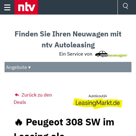
Skip
to
content
Ressorts
Sport
Finden Sie Ihren Neuwagen mit
Börse
Wetter
ntv Autoleasing
TV
Ein Service von
Video
Audio
Angebote ▾
Das Beste
Zurück zu den
Deals
🔥 Peugeot 308 SW im