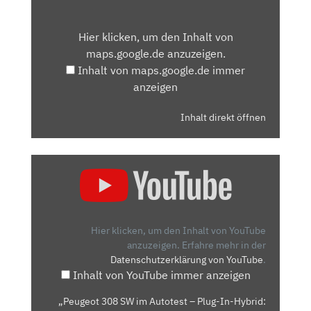
INHALT
VON
Hier klicken, um den Inhalt von
MAPS.GOOGLE.DE
maps.google.de anzuzeigen.
ANZEIGEN
Inhalt von maps.google.de immer
anzeigen
Inhalt direkt öffnen
„PEUGEOT
308
SW
IM
AUTOTEST
Hier klicken, um den Inhalt von YouTube
–
anzuzeigen.
Erfahre mehr in der
Datenschutzerklärung von YouTube
.
PLUG-
Inhalt von YouTube immer anzeigen
IN-
HYBRID:
„Peugeot 308 SW im Autotest – Plug-In-Hybrid: