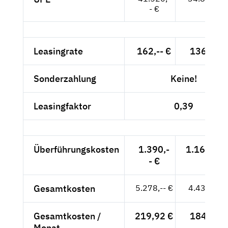
- €
Leasingrate
162,-- €
136,13 €
Sonderzahlung
Keine!
Leasingfaktor
0,39
Überführungskosten
1.390,-
1.168,07 
- €
Gesamtkosten
5.278,-- €
4.435,29 
Gesamtkosten /
219,92 €
184,80 €
Monat