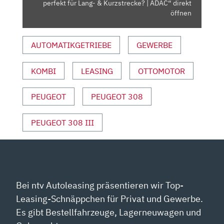
PERFEKT
perfekt für Lang- & Kurzstrecke? | ADAC“ direkt
FÜR
öffnen
LANG-
&
AUTOMATIKGETRIEBE
GEWERBE
KURZSTRECKE?
| ADAC“
KOMBI
LEASING
OTTOMOTOR
VON
YOUTUBE
ANZEIGEN
PEUGEOT
PEUGEOT 308
PEUGEOT 308 III
Bei ntv Autoleasing präsentieren wir Top-
Leasing-Schnäppchen für Privat und Gewerbe.
Es gibt Bestellfahrzeuge, Lagerneuwagen und