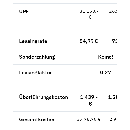
UPE
31.150,-
26.176,--
- €
Leasingrate
84,99 €
71,42 
Sonderzahlung
Keine!
Leasingfaktor
0,27
Überführungskosten
1.439,-
1.209,24
- €
Gesamtkosten
3.478,76 €
2.923,33