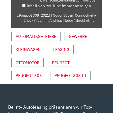
Datenschutzerklärung von YouTube
.
IM
Inhalt von YouTube immer anzeigen
CONNECTIVITY-
CHECK
„Peugeot 308 (2021) | Neuer 308 im Connectivity-
|
Check | Test mit Andreas Huber“ direkt öffnen
TEST
MIT
AUTOMATIKGETRIEBE
GEWERBE
ANDREAS
HUBER“
VON
KLEINWAGEN
LEASING
YOUTUBE
ANZEIGEN
OTTOMOTOR
PEUGEOT
PEUGEOT 308
PEUGEOT 308 III
Bei ntv Autoleasing präsentieren wir Top-