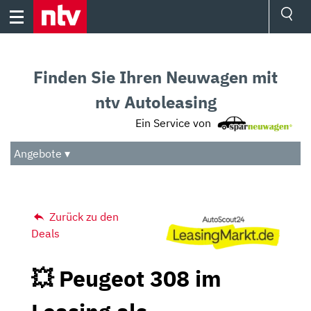
Skip
to
content
Ressorts
Sport
Finden Sie Ihren Neuwagen mit
Börse
Wetter
ntv Autoleasing
TV
Ein Service von
Video
Audio
Angebote ▾
Das Beste
Zurück zu den
Deals
💥 Peugeot 308 im