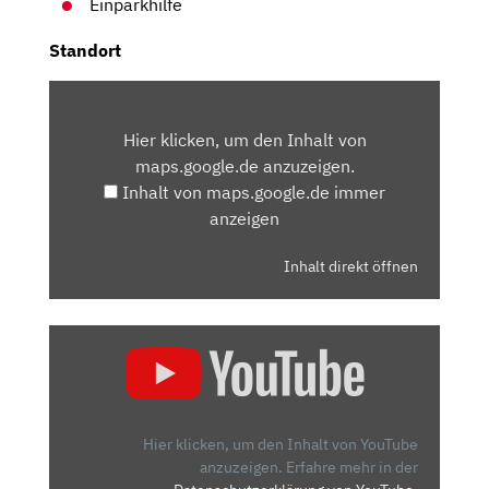
Einparkhilfe
Standort
INHALT
VON
Hier klicken, um den Inhalt von
MAPS.GOOGLE.DE
maps.google.de anzuzeigen.
ANZEIGEN
Inhalt von maps.google.de immer
anzeigen
Inhalt direkt öffnen
„PEUGEOT
308
(2021)
|
NEUER
Hier klicken, um den Inhalt von YouTube
308
anzuzeigen.
Erfahre mehr in der