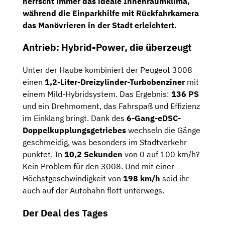
herrscht immer das ideale Innenraumklima,
während die
Einparkhilfe mit Rückfahrkamera
das Manövrieren in der Stadt erleichtert.
Antrieb: Hybrid-Power, die überzeugt
Unter der Haube kombiniert der Peugeot 3008
einen
1,2-Liter-Dreizylinder-Turbobenziner
mit
einem Mild-Hybridsystem. Das Ergebnis:
136 PS
und ein Drehmoment, das Fahrspaß und Effizienz
im Einklang bringt. Dank des
6-Gang-eDSC-
Doppelkupplungsgetriebes
wechseln die Gänge
geschmeidig, was besonders im Stadtverkehr
punktet. In
10,2 Sekunden
von 0 auf 100 km/h?
Kein Problem für den 3008. Und mit einer
Höchstgeschwindigkeit von
198 km/h
seid ihr
auch auf der Autobahn flott unterwegs.
Der Deal des Tages