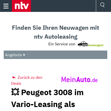
Skip
to
content
Ressorts
Sport
Finden Sie Ihren Neuwagen mit
Börse
Wetter
ntv Autoleasing
TV
Ein Service von
Video
Audio
Angebote ▾
Das Beste
Zurück zu den
Deals
💥 Peugeot 3008 im
Vario-Leasing als