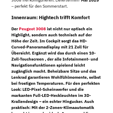
3008 frei konfigurieren. Liefertermin?
Mai 2025
– perfekt für den Sommerstart.
Innenraum: Hightech trifft Komfort
Der
Peugeot 3008
ist nicht nur optisch ein
Highlight, sondern auch technisch auf der
Höhe der Zeit. Im Cockpit sorgt das
HD-
Curved-Panoramadisplay
mit
21 Zoll
für
Übersicht. Ergänzt wird das durch einen
10-
Zoll-Touchscreen
, der alle Infotainment- und
Navigationsfunktionen spielend leicht
zugänglich macht.
Beheizbare Sitze
und das
Lenkrad garantieren Wohlfühlmomente, selbst
bei frostigen Temperaturen. Für den perfekten
Look:
LED-Pixel-Scheinwerfer
und die
markanten
Full-LED-Heckleuchten
im 3D-
Krallendesign – ein echter Hingucker. Auch
praktisch: Mit der
2-Zonen-Klimaautomatik