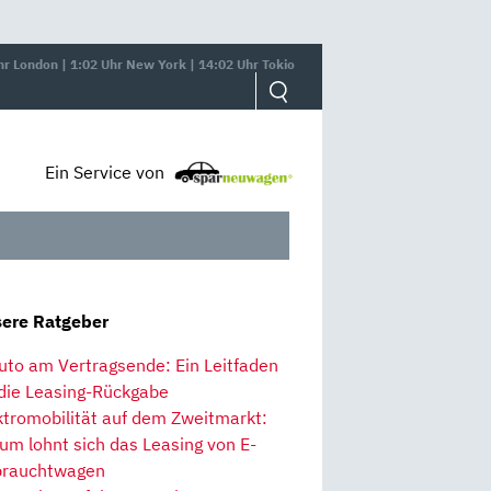
hr London | 1:02 Uhr New York | 14:02 Uhr Tokio
Ein Service von
ere Ratgeber
uto am Vertragsende: Ein Leitfaden
 die Leasing-Rückgabe
ktromobilität auf dem Zweitmarkt:
um lohnt sich das Leasing von E-
rauchtwagen