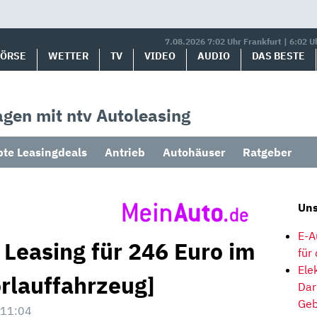
7.08.2026 7:02 Uhr Frankfurt | 6:02 U
BÖRSE
WETTER
TV
VIDEO
AUDIO
DAS BESTE
gen mit ntv Autoleasing
bte Leasingdeals
Antrieb
Autohäuser
Ratgeber
Uns
E-A
 Leasing für 246 Euro im
für
Ele
orlauffahrzeug]
Dar
Geb
 11:04