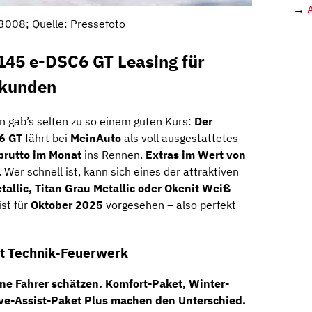
→
3008; Quelle: Pressefoto
145 e-DSC6 GT Leasing für
skunden
gn gab’s selten zu so einem guten Kurs:
Der
6 GT
fährt bei
MeinAuto
als voll ausgestattetes
brutto im Monat
ins Rennen.
Extras im Wert von
 Wer schnell ist, kann sich eines der attraktiven
allic, Titan Grau Metallic oder Okenit Weiß
ist für
Oktober 2025
vorgesehen – also perfekt
it Technik-Feuerwerk
rne Fahrer schätzen.
Komfort-Paket, Winter-
ve-Assist-Paket Plus
machen den Unterschied.