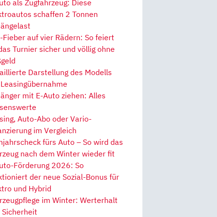
uto als Zugfahrzeug: Diese
ktroautos schaffen 2 Tonnen
ängelast
Fieber auf vier Rädern: So feiert
 das Turnier sicher und völlig ohne
geld
aillierte Darstellung des Modells
 Leasingübernahme
änger mit E-Auto ziehen: Alles
senswerte
sing, Auto-Abo oder Vario-
anzierung im Vergleich
hjahrscheck fürs Auto – So wird das
rzeug nach dem Winter wieder fit
uto-Förderung 2026: So
ktioniert der neue Sozial-Bonus für
ktro und Hybrid
rzeugpflege im Winter: Werterhalt
 Sicherheit