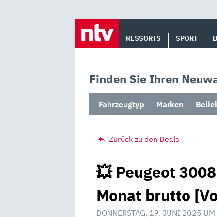
Skip
to
RESSORTS
SPORT
content
Finden Sie Ihren Neuwa
Fahrzeugtyp
Marken
Belie
Zurück zu den Deals
💥 Peugeot 3008
Monat brutto [V
DONNERSTAG, 19. JUNI 2025 UM