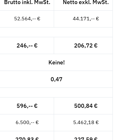
Brutto inkl. MwSt.
Netto exkl. MwSt.
52.564,-- €
44.171,-- €
246,-- €
206,72 €
Keine!
0,47
596,-- €
500,84 €
6.500,-- €
5.462,18 €
270,83 €
227,59 €