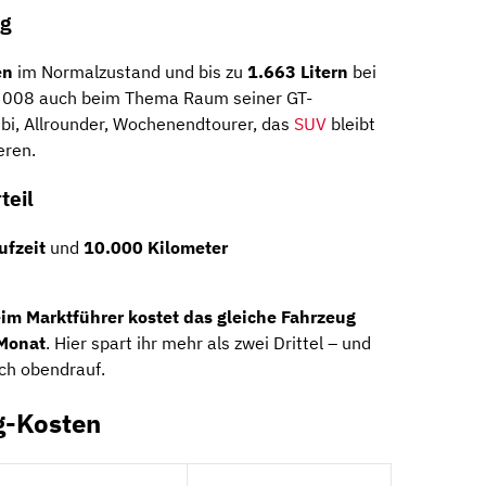
ig
en
im Normalzustand und bis zu
1.663 Litern
bei
3008 auch beim Thema Raum seiner GT-
bi, Allrounder, Wochenendtourer, das
SUV
bleibt
eren.
teil
ufzeit
und
10.000 Kilometer
im Marktführer kostet das gleiche Fahrzeug
 Monat
. Hier spart ihr mehr als zwei Drittel – und
ch obendrauf.
g-Kosten