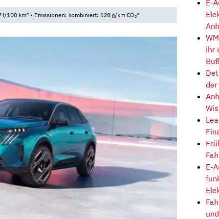
E-A
Ele
 l/100 km* • Emissionen: kombiniert: 128 g/km CO
*
2
Anh
WM-
ihr
Buß
Det
der
Anh
Wis
Lea
Fin
Frü
Fah
E-A
fun
Ele
Fah
und