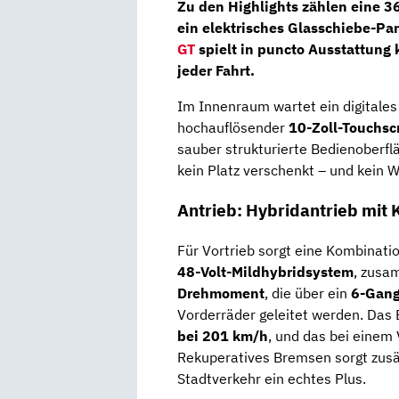
Zu den Highlights zählen eine
3
ein
elektrisches Glasschiebe-P
GT
spielt in puncto Ausstattung 
jeder Fahrt.
Im Innenraum wartet ein digitales
hochauflösender
10-Zoll-Touchsc
sauber strukturierte Bedienoberflä
kein Platz verschenkt – und kein 
Antrieb: Hybridantrieb mit
Für Vortrieb sorgt eine Kombinati
48-Volt-Mildhybridsystem
, zusa
Drehmoment
, die über ein
6-Gang
Vorderräder geleitet werden. Das 
bei 201 km/h
, und das bei einem
Rekuperatives Bremsen sorgt zusät
Stadtverkehr ein echtes Plus.