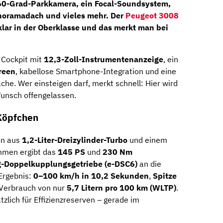
60-Grad-Parkkamera
, ein
Focal-Soundsystem
,
anoramadach
und vieles mehr. Der
Peugeot 3008
klar in der Oberklasse und das merkt man bei
 Cockpit mit
12,3-Zoll-Instrumentenanzeige
, ein
reen
, kabellose Smartphone-Integration und eine
che. Wer einsteigen darf, merkt schnell: Hier wird
Wunsch offengelassen.
 Köpfchen
on aus
1,2-Liter-Dreizylinder-Turbo
und einem
mmen ergibt das
145 PS
und
230 Nm
-Doppelkupplungsgetriebe (e-DSC6)
an die
Ergebnis:
0–100 km/h in 10,2 Sekunden
,
Spitze
 Verbrauch von nur
5,7 Litern pro 100 km (WLTP)
.
zlich für Effizienzreserven – gerade im