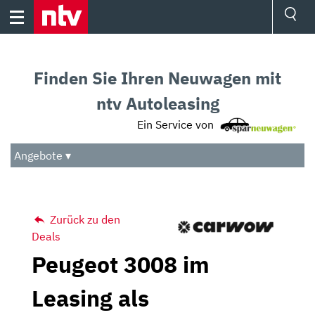
Skip
to
content
Ressorts
Sport
Finden Sie Ihren Neuwagen mit
Börse
Wetter
ntv Autoleasing
TV
Ein Service von
Video
Audio
Angebote ▾
Das Beste
Zurück zu den
Deals
Peugeot 3008 im
Leasing als