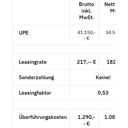
Brutto
Netto exkl
inkl.
MwSt.
MwSt.
UPE
41.150,-
34.580,-- 
- €
Leasingrate
217,-- €
182,35 €
Sonderzahlung
Keine!
Leasingfaktor
0,53
Überführungskosten
1.290,-
1.084,03 
- €