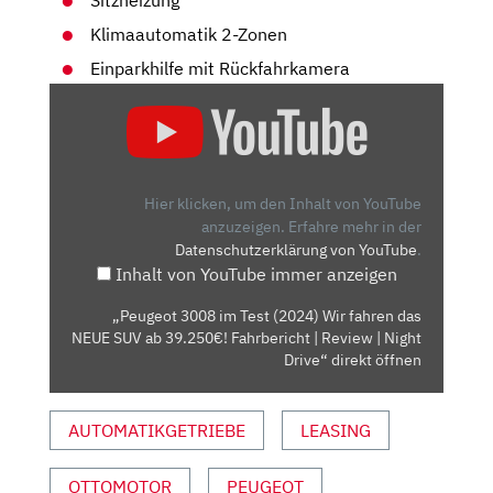
Klimaautomatik 2-Zonen
Einparkhilfe mit Rückfahrkamera
„PEUGEOT
3008
IM
TEST
(2024)
Hier klicken, um den Inhalt von YouTube
WIR
anzuzeigen.
Erfahre mehr in der
Datenschutzerklärung von YouTube
.
FAHREN
Inhalt von YouTube immer anzeigen
DAS
NEUE
„Peugeot 3008 im Test (2024) Wir fahren das
SUV
NEUE SUV ab 39.250€! Fahrbericht | Review | Night
AB
Drive“ direkt öffnen
39.250€!
FAHRBERICHT
AUTOMATIKGETRIEBE
LEASING
|
REVIEW
OTTOMOTOR
PEUGEOT
|