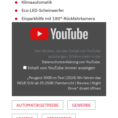
Klimaautomatik
Eco-LED-Scheinwerfer
Einparkhilfe mit 180°-Rückfahrkamera
„PEUGEOT
3008
IM
TEST
(2024)
Hier klicken, um den Inhalt von YouTube
WIR
anzuzeigen.
Erfahre mehr in der
Datenschutzerklärung von YouTube
.
FAHREN
Inhalt von YouTube immer anzeigen
DAS
NEUE
„Peugeot 3008 im Test (2024) Wir fahren das
SUV
NEUE SUV ab 39.250€! Fahrbericht | Review | Night
AB
Drive“ direkt öffnen
39.250€!
FAHRBERICHT
AUTOMATIKGETRIEBE
GEWERBE
|
REVIEW