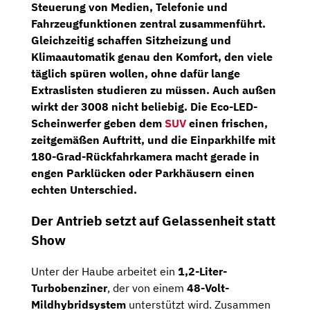
Steuerung von Medien, Telefonie und
Fahrzeugfunktionen zentral zusammenführt.
Gleichzeitig schaffen
Sitzheizung
und
Klimaautomatik
genau den Komfort, den viele
täglich spüren wollen, ohne dafür lange
Extraslisten studieren zu müssen. Auch außen
wirkt der 3008 nicht beliebig. Die
Eco-LED-
Scheinwerfer
geben dem
SUV
einen frischen,
zeitgemäßen Auftritt, und die
Einparkhilfe mit
180-Grad-Rückfahrkamera
macht gerade in
engen Parklücken oder Parkhäusern einen
echten Unterschied.
Der Antrieb setzt auf Gelassenheit statt
Show
Unter der Haube arbeitet ein
1,2-Liter-
Turbobenziner
, der von einem
48-Volt-
Mildhybridsystem
unterstützt wird. Zusammen