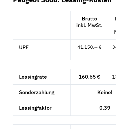
Brutto
Netto
inkl. MwSt.
exkl.
MwSt.
UPE
41.150,-- €
34.580,
- €
Leasingrate
160,65 €
135,-- 
Sonderzahlung
Keine!
Leasingfaktor
0,39