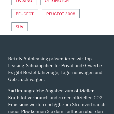
LEASING
OTTOMOTOR
|
NIGHT
DRIVE“
PEUGEOT
PEUGEOT 3008
VON
YOUTUBE
SUV
ANZEIGEN
Bei ntv Autoleasing präsentieren wir Top-
Leasing-Schnäppchen für Privat und Gewerbe.
Es gibt Bestellfahrzeuge, Lagerneuwagen und
Gebrauchtwagen.
* = Umfangreiche Angaben zum offiziellen
Kraftstoffverbrauch und zu den offiziellen CO2-
Emissionswerten und ggf. zum Stromverbrauch
neuer Pkw können Sie dem Leitfaden über den