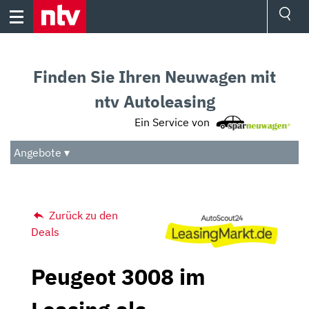
Skip
to
content
Ressorts
Sport
Finden Sie Ihren Neuwagen mit
Börse
Wetter
ntv Autoleasing
TV
Ein Service von
Video
Audio
Angebote ▾
Das Beste
Zurück zu den
Deals
Peugeot 3008 im