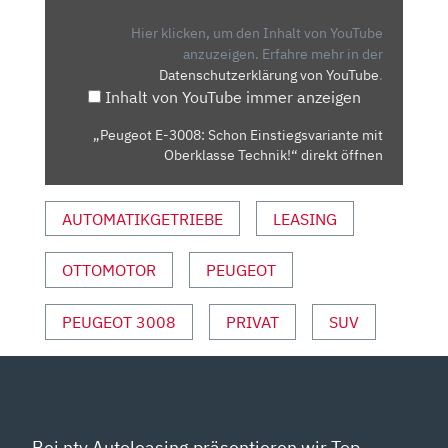
SCHON
EINSTIEGSVARIANTE
Hier klicken, um den Inhalt von YouTube
MIT
anzuzeigen.
Erfahre mehr in der
Datenschutzerklärung von YouTube
.
OBERKLASSE
Inhalt von YouTube immer anzeigen
TECHNIK!“
VON
„Peugeot E-3008: Schon Einstiegsvariante mit
YOUTUBE
Oberklasse Technik!“ direkt öffnen
ANZEIGEN
AUTOMATIKGETRIEBE
LEASING
OTTOMOTOR
PEUGEOT
PEUGEOT 3008
PRIVAT
SUV
Bei ntv Autoleasing präsentieren wir Top-