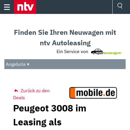
Skip
to
content
Ressorts
Sport
Finden Sie Ihren Neuwagen mit
Börse
Wetter
ntv Autoleasing
TV
Ein Service von
Video
Audio
Angebote ▾
Das Beste
Zurück zu den
Deals
Peugeot 3008 im
Leasing als