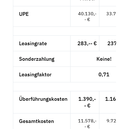
UPE
40.130,-
33.723,-- 
- €
Leasingrate
283,-- €
237,82 €
Sonderzahlung
Keine!
Leasingfaktor
0,71
Überführungskosten
1.390,-
1.168,07 
- €
Gesamtkosten
11.578,-
9.729,41 
- €