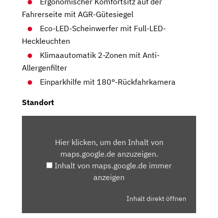
Ergonomischer Komfortsitz auf der
Fahrerseite mit AGR-Gütesiegel
Eco-LED-Scheinwerfer mit Full-LED-
Heckleuchten
Klimaautomatik 2-Zonen mit Anti-
Allergenfilter
Einparkhilfe mit 180°-Rückfahrkamera
Standort
INHALT
VON
Hier klicken, um den Inhalt von
MAPS.GOOGLE.DE
maps.google.de anzuzeigen.
ANZEIGEN
Inhalt von maps.google.de immer
anzeigen
Inhalt direkt öffnen