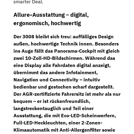
smarter Deal.
Allure-Ausstattung – digital,
ergonomisch, hochwertig
Der 3008 bleibt sich treu: auffälliges Design
außen, hochwertige Technik innen. Besonders
ins Auge fällt das
Panorama-Cockpit
mit gleich
zwei
10-Zoll-HD-Bildschirmen
. Während das
eine Display alle Fahrdaten digital anzeigt,
übernimmt das andere Infotainment,
Navigation und Connectivity – intuitiv
bedienbar und gestochen scharf dargestellt.
Der
AGR-zertifizierte Fahrersitz
ist mehr als nur
bequem – er ist rückenfreundlich,
langstreckentauglich und Teil einer
Ausstattung, die mit
Eco-LED-Scheinwerfern
,
Full-LED-Heckleuchten
, einer
2-Zonen-
Klimaautomatik mit Anti-Allergenfilter
sowie