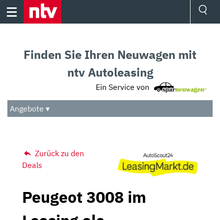
Skip
to
content
Ressorts
Sport
Finden Sie Ihren Neuwagen mit
Börse
Wetter
ntv Autoleasing
TV
Ein Service von
Video
Audio
Angebote ▾
Das Beste
Zurück zu den
Deals
Peugeot 3008 im