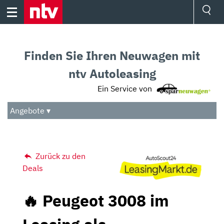
Skip
to
content
Ressorts
Sport
Finden Sie Ihren Neuwagen mit
Börse
Wetter
ntv Autoleasing
TV
Ein Service von
Video
Audio
Angebote ▾
Das Beste
Zurück zu den
Deals
🔥 Peugeot 3008 im