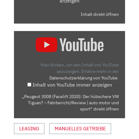
anzeigen
Inhalt direkt öffnen
„PEUGEOT
3008
(FACELIFT
2020):
DER
Hier klicken, um den Inhalt von YouTube
HÜBSCHERE
anzuzeigen.
Erfahre mehr in der
Datenschutzerklärung von YouTube
.
VW
Inhalt von YouTube immer anzeigen
TIGUAN?
–
„Peugeot 3008 (Facelift 2020): Der hübschere VW
FAHRBERICHT/REVIEW
Tiguan? – Fahrbericht/Review | auto motor und
|
sport“ direkt öffnen
AUTO
MOTOR
LEASING
MANUELLES GETRIEBE
UND
SPORT“