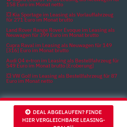
158 Euro im Monat netto
💥 Kia Sportage im Leasing als Vorlauffahrzeug
für 271 Euro im Monat brutto
Land Rover Range Rover Evoque im Leasing als
Neuwagen für 399 Euro im Monat brutto
Cupra Raval im Leasing als Neuwagen für 149
[316] Euro im Monat brutto
Audi Q4 e-tron im Leasing als Bestellfahrzeug für
549 Euro im Monat brutto [Eroberung]
💥 VW Golf im Leasing als Bestellfahrzeug für 87
Euro im Monat netto
Themen
DEAL ABGELAUFEN? FINDE
HIER VERGLEICHBARE LEASING-
**