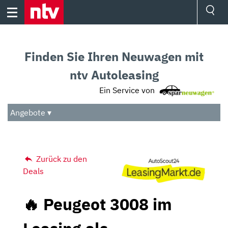
Skip
to
content
Ressorts
Sport
Finden Sie Ihren Neuwagen mit
Börse
Wetter
ntv Autoleasing
TV
Ein Service von
Video
Audio
Angebote ▾
Das Beste
Zurück zu den
Deals
🔥 Peugeot 3008 im