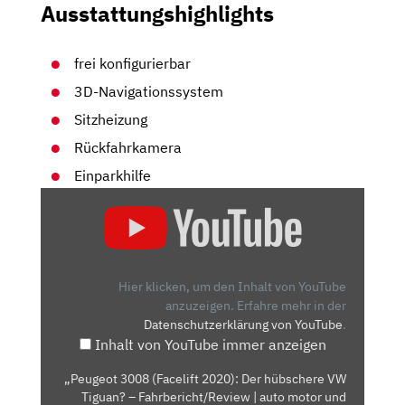
Ausstattungshighlights
frei konfigurierbar
3D-Navigationssystem
Sitzheizung
Rückfahrkamera
Einparkhilfe
„PEUGEOT
3008
(FACELIFT
2020):
DER
Hier klicken, um den Inhalt von YouTube
HÜBSCHERE
anzuzeigen.
Erfahre mehr in der
Datenschutzerklärung von YouTube
.
VW
Inhalt von YouTube immer anzeigen
TIGUAN?
–
„Peugeot 3008 (Facelift 2020): Der hübschere VW
FAHRBERICHT/REVIEW
Tiguan? – Fahrbericht/Review | auto motor und