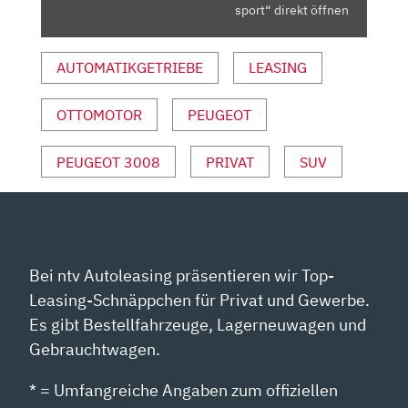
|
sport“ direkt öffnen
AUTO
MOTOR
AUTOMATIKGETRIEBE
LEASING
UND
SPORT“
OTTOMOTOR
PEUGEOT
VON
YOUTUBE
ANZEIGEN
PEUGEOT 3008
PRIVAT
SUV
Bei ntv Autoleasing präsentieren wir Top-
Leasing-Schnäppchen für Privat und Gewerbe.
Es gibt Bestellfahrzeuge, Lagerneuwagen und
Gebrauchtwagen.
* = Umfangreiche Angaben zum offiziellen