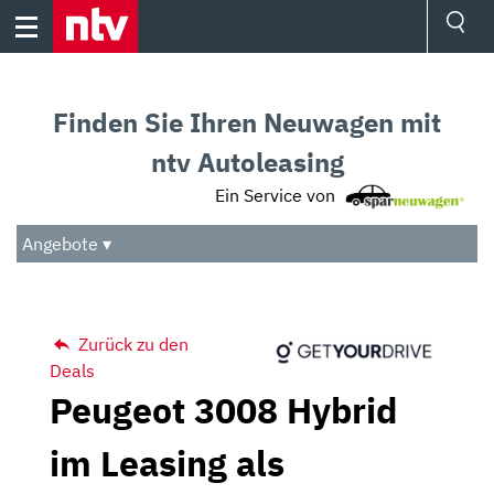
Skip
to
content
Ressorts
Sport
Finden Sie Ihren Neuwagen mit
Börse
Wetter
ntv Autoleasing
TV
Ein Service von
Video
Audio
Angebote ▾
Das Beste
Zurück zu den
Deals
Peugeot 3008 Hybrid
im Leasing als