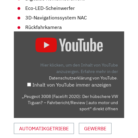
Eco-LED-Scheinwerfer
3D-Navigationssystem NAC
Rückfahrkamera
„PEUGEOT
3008
(FACELIFT
2020):
DER
Hier klicken, um den Inhalt von YouTube
HÜBSCHERE
anzuzeigen.
Erfahre mehr in der
Datenschutzerklärung von YouTube
.
VW
Inhalt von YouTube immer anzeigen
TIGUAN?
–
„Peugeot 3008 (Facelift 2020): Der hübschere VW
FAHRBERICHT/REVIEW
Tiguan? – Fahrbericht/Review | auto motor und
|
sport“ direkt öffnen
AUTO
MOTOR
AUTOMATIKGETRIEBE
GEWERBE
UND
SPORT“