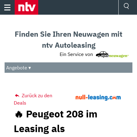
Skip
to
content
Ressorts
Sport
Finden Sie Ihren Neuwagen mit
Börse
Wetter
ntv Autoleasing
TV
Ein Service von
Video
Audio
Angebote ▾
Das Beste
Zurück zu den
Deals
🔥 Peugeot 208 im
Leasing als