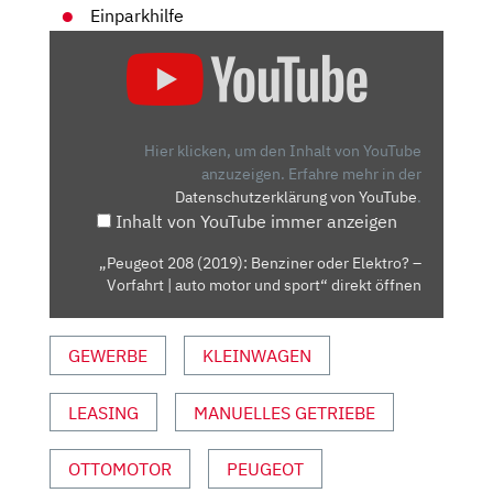
Einparkhilfe
„PEUGEOT
208
(2019):
BENZINER
ODER
Hier klicken, um den Inhalt von YouTube
ELEKTRO?
anzuzeigen.
Erfahre mehr in der
Datenschutzerklärung von YouTube
.
–
Inhalt von YouTube immer anzeigen
VORFAHRT
|
„Peugeot 208 (2019): Benziner oder Elektro? –
AUTO
Vorfahrt | auto motor und sport“ direkt öffnen
MOTOR
UND
GEWERBE
KLEINWAGEN
SPORT“
VON
YOUTUBE
LEASING
MANUELLES GETRIEBE
ANZEIGEN
OTTOMOTOR
PEUGEOT