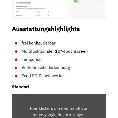
Ausstattungshighlights
frei konfigurierbar
Multifunktionaler 10″-Touchscreen
Tempomat
Verkehrsschilderkennung
Eco-LED-Scheinwerfer
Standort
INHALT
VON
Hier klicken, um den Inhalt von
MAPS.GOOGLE.DE
maps.google.de anzuzeigen.
ANZEIGEN