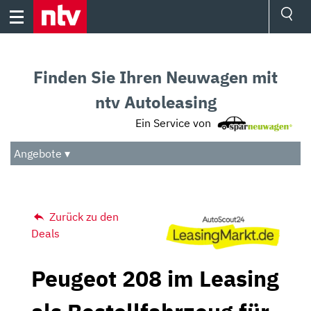
Skip
to
content
Ressorts
Sport
Finden Sie Ihren Neuwagen mit
Börse
Wetter
ntv Autoleasing
TV
Ein Service von
Video
Audio
Angebote ▾
Das Beste
Zurück zu den
Deals
Peugeot 208 im Leasing