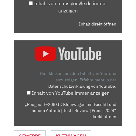
Inhalt von maps.google.de immer
anzeigen
Inhalt direkt öffnen
„PEUGEOT
E-
208
GT:
KLEINWAGEN
Hier klicken, um den Inhalt von YouTube
MIT
anzuzeigen.
Erfahre mehr in der
Datenschutzerklärung von YouTube
.
FACELIFT
Inhalt von YouTube immer anzeigen
UND
NEUEM
„Peugeot E-208 GT: Kleinwagen mit Facelift und
ANTRIEB
neuem Antrieb | Test | Review | Preis | 2024“
|
direkt öffnen
TEST
|