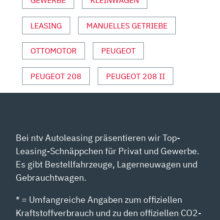
GEWERBE
KLEINWAGEN
REVIEW
|
LEASING
MANUELLES GETRIEBE
PREIS
|
2024“
OTTOMOTOR
PEUGEOT
VON
YOUTUBE
PEUGEOT 208
PEUGEOT 208 II
ANZEIGEN
Bei ntv Autoleasing präsentieren wir Top-
Leasing-Schnäppchen für Privat und Gewerbe.
Es gibt Bestellfahrzeuge, Lagerneuwagen und
Gebrauchtwagen.
* = Umfangreiche Angaben zum offiziellen
Kraftstoffverbrauch und zu den offiziellen CO2-