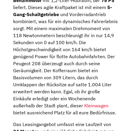
Benzinmotor
mit 1,2-Liter-Hubraum, der
75 PS
liefert. Dieses agile Kraftpaket ist mit einem
5-
Gang-Schaltgetriebe
und Vorderradantrieb
kombiniert, was für ein dynamisches Fahrerlebnis
sorgt. Mit einem maximalen Drehmoment von
118 Newtonmetern beschleunigt ihr in nur 14,9
Sekunden von 0 auf 100 km/h. Die
Höchstgeschwindigkeit von 164 km/h bietet
genügend Power für flotte Autobahnfahrten. Der
Peugeot 208 überzeugt auch durch seine
Geräumigkeit. Der Kofferraum bietet ein
Basisvolumen von 309 Litern, das durch
Umklappen der Rücksitze auf satte 1.004 Liter
erweitert werden kann. Egal, ob ihr große
Einkäufe erledigt oder ein Wochenende
außerhalb der Stadt plant, dieser
Kleinwagen
bietet ausreichend Platz für all eure Bedürfnisse.
Das Leasingangebot umfasst eine Laufzeit von