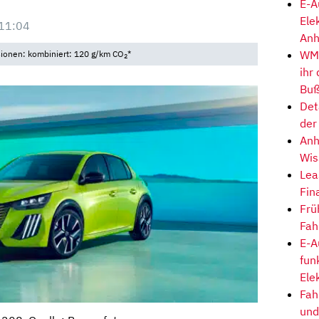
E-A
Ele
11:04
Anh
WM-
sionen: kombiniert: 120 g/km CO
*
2
ihr
Buß
Det
der
Anh
Wis
Lea
Fin
Frü
Fah
E-A
fun
Ele
Fah
und