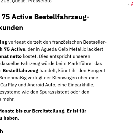
208, Quelle: Pressefoto
→
75 Active Bestellfahrzeug-
skunden
ing
verleast derzeit den französischen Bestseller-
h 75 Active
, der in Agueda Gelb Metallic lackiert
onat netto
kostet. Dies entspricht unseren
 dasselbe Fahrzeug würde beim Marktführer das
in
Bestellfahrzeug
handelt, könnt ihr den Peugeot
Serienmäßig verfügt der Kleinwagen über eine
CarPlay und Android Auto, eine Einparkhilfe,
zsysteme wie den Spurassistent oder den
s mehr.
Monate
bis zur Bereitstellung. Er ist für
u haben.
/h