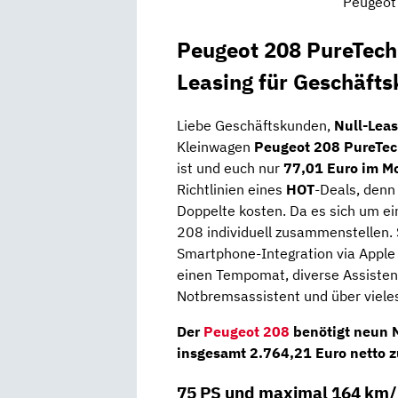
Peugeot 
Peugeot 208 PureTech 
Leasing für Geschäft
Liebe Geschäftskunden,
Null-Leas
Kleinwagen
Peugeot 208 PureTec
ist und euch nur
77,01 Euro im M
Richtlinien eines
HOT
-Deals, denn
Doppelte kosten. Da es sich um e
208 individuell zusammenstellen. 
Smartphone-Integration via Apple 
einen Tempomat, diverse Assisten
Notbremsassistent und über viele
Der
Peugeot 208
benötigt
neun 
insgesamt
2.764,21 Euro netto
z
75 PS und maximal 164 km