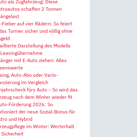
uto als Zugfahrzeug: Diese
ktroautos schaffen 2 Tonnen
ängelast
Fieber auf vier Rädern: So feiert
 das Turnier sicher und völlig ohne
geld
aillierte Darstellung des Modells
 Leasingübernahme
änger mit E-Auto ziehen: Alles
senswerte
sing, Auto-Abo oder Vario-
anzierung im Vergleich
hjahrscheck fürs Auto – So wird das
rzeug nach dem Winter wieder fit
uto-Förderung 2026: So
ktioniert der neue Sozial-Bonus für
ktro und Hybrid
rzeugpflege im Winter: Werterhalt
 Sicherheit