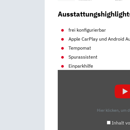
Ausstattungshighlight
frei konfigurierbar
Apple CarPlay und Android A
Tempomat
Spurassistent
Einparkhilfe
„PEUGEOT
208
(2019):
BENZINER
ODER
ELEKTRO?
Hier klicken, um 
–
VORFAHRT
Inhalt v
|