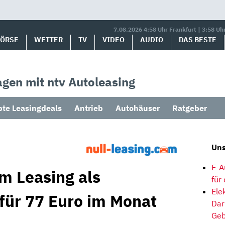
7.08.2026 4:58 Uhr Frankfurt | 3:58 Uh
BÖRSE
WETTER
TV
VIDEO
AUDIO
DAS BESTE
gen mit ntv Autoleasing
bte Leasingdeals
Antrieb
Autohäuser
Ratgeber
Uns
E-A
m Leasing als
für
Ele
 für 77 Euro im Monat
Dar
Geb