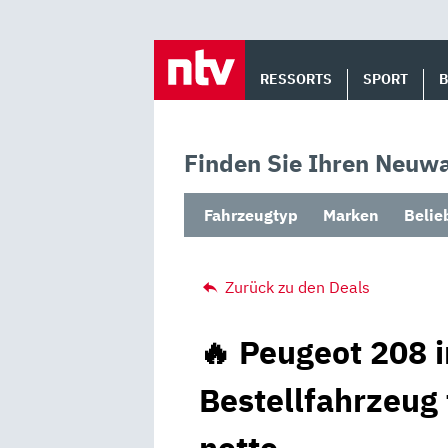
Skip
to
RESSORTS
SPORT
content
Finden Sie Ihren Neuwa
Fahrzeugtyp
Marken
Belie
Zurück zu den Deals
🔥 Peugeot 208 i
Bestellfahrzeug