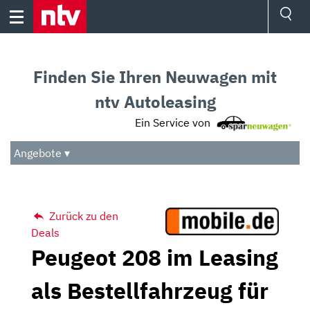
Skip
to
content
Ressorts
Sport
Finden Sie Ihren Neuwagen mit
Börse
Wetter
ntv Autoleasing
TV
Ein Service von
Video
Audio
Angebote ▾
Das Beste
Zurück zu den
Deals
Peugeot 208 im Leasing
als Bestellfahrzeug für