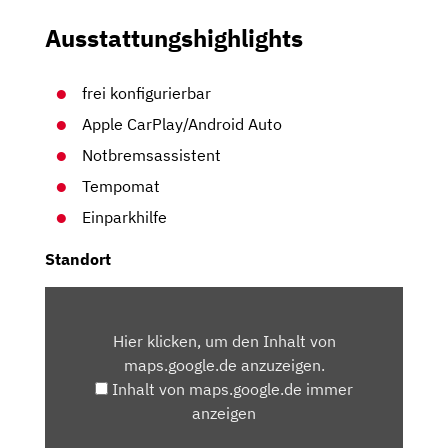
Ausstattungshighlights
frei konfigurierbar
Apple CarPlay/Android Auto
Notbremsassistent
Tempomat
Einparkhilfe
Standort
INHALT
VON
Hier klicken, um den Inhalt von
MAPS.GOOGLE.DE
maps.google.de anzuzeigen.
ANZEIGEN
Inhalt von maps.google.de immer
anzeigen