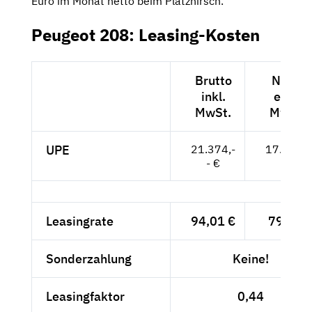
Euro im Monat netto beim Platzhirsch.
Peugeot 208: Leasing-Kosten
Brutto
Netto
inkl.
exkl.
MwSt.
MwSt.
UPE
21.374,-
17.961,-
- €
- €
Leasingrate
94,01 €
79,-- €
Sonderzahlung
Keine!
Leasingfaktor
0,44