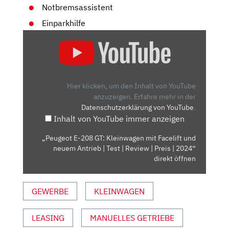
Notbremsassistent
Einparkhilfe
„PEUGEOT
E-
208
GT:
KLEINWAGEN
Hier klicken, um den Inhalt von YouTube
MIT
anzuzeigen.
Erfahre mehr in der
Datenschutzerklärung von YouTube
.
FACELIFT
Inhalt von YouTube immer anzeigen
UND
NEUEM
„Peugeot E-208 GT: Kleinwagen mit Facelift und
ANTRIEB
neuem Antrieb | Test | Review | Preis | 2024“
|
direkt öffnen
TEST
|
GEWERBE
KLEINWAGEN
REVIEW
|
LEASING
MANUELLES GETRIEBE
PREIS