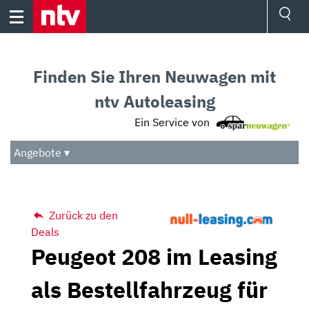
Skip
to
content
Ressorts
Sport
Finden Sie Ihren Neuwagen mit
Börse
Wetter
ntv Autoleasing
TV
Ein Service von
Video
Audio
Angebote ▾
Das Beste
Zurück zu den
Deals
Peugeot 208 im Leasing
als Bestellfahrzeug für