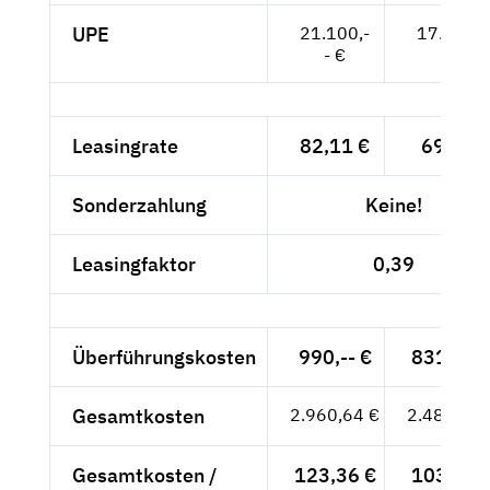
UPE
21.100,-
17.731,-
- €
- €
Leasingrate
82,11 €
69,-- €
Sonderzahlung
Keine!
Leasingfaktor
0,39
Überführungskosten
990,-- €
831,93 
Gesamtkosten
2.960,64 €
2.487,93 
Gesamtkosten /
123,36 €
103,66 