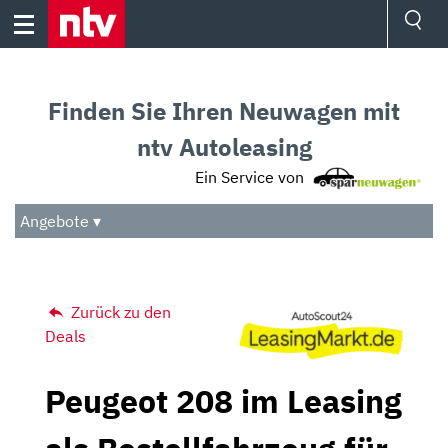
Skip
to
content
Ressorts
Sport
Finden Sie Ihren Neuwagen mit
Börse
Wetter
ntv Autoleasing
TV
Ein Service von
Video
Audio
Angebote ▾
Das Beste
Zurück zu den
Deals
Peugeot 208 im Leasing