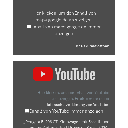
INHALT
VON
Hier klicken, um den Inhalt von
MAPS.GOOGLE.DE
maps.google.de anzuzeigen.
ANZEIGEN
Inhalt von maps.google.de immer
anzeigen
Inhalt direkt öffnen
„PEUGEOT
E-
208
GT:
KLEINWAGEN
Hier klicken, um den Inhalt von YouTube
MIT
anzuzeigen.
Erfahre mehr in der
Datenschutzerklärung von YouTube
.
FACELIFT
Inhalt von YouTube immer anzeigen
UND
NEUEM
„Peugeot E-208 GT: Kleinwagen mit Facelift und
ANTRIEB
neuem Antrieb | Test | Review | Preis | 2024“