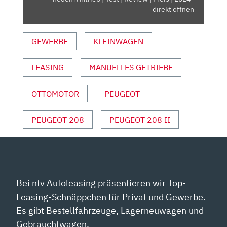
|
direkt öffnen
TEST
|
GEWERBE
KLEINWAGEN
REVIEW
|
LEASING
MANUELLES GETRIEBE
PREIS
|
2024“
OTTOMOTOR
PEUGEOT
VON
YOUTUBE
PEUGEOT 208
PEUGEOT 208 II
ANZEIGEN
Bei ntv Autoleasing präsentieren wir Top-
Leasing-Schnäppchen für Privat und Gewerbe.
Es gibt Bestellfahrzeuge, Lagerneuwagen und
Gebrauchtwagen.