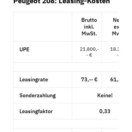
Peugeot 208: Leasing-Kosten
Brutto
Netto
inkl.
exkl.
MwSt.
MwSt.
UPE
21.800,-
18.319,-
- €
- €
Leasingrate
73,-- €
61,34 €
Sonderzahlung
Keine!
Leasingfaktor
0,33