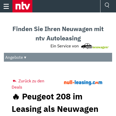
Skip
to
content
Ressorts
Sport
Finden Sie Ihren Neuwagen mit
Börse
Wetter
ntv Autoleasing
TV
Ein Service von
Video
Audio
Angebote ▾
Das Beste
Zurück zu den
Deals
🔥 Peugeot 208 im
Leasing als Neuwagen