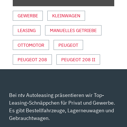
TEST
|
GEWERBE
KLEINWAGEN
REVIEW
|
LEASING
MANUELLES GETRIEBE
PREIS
|
2024“
OTTOMOTOR
PEUGEOT
VON
YOUTUBE
PEUGEOT 208
PEUGEOT 208 II
ANZEIGEN
Bei ntv Autoleasing präsentieren wir Top-
Leasing-Schnäppchen für Privat und Gewerbe.
Es gibt Bestellfahrzeuge, Lagerneuwagen und
Gebrauchtwagen.