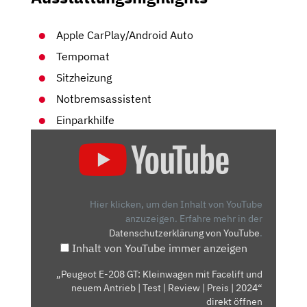
Apple CarPlay/Android Auto
Tempomat
Sitzheizung
Notbremsassistent
Einparkhilfe
„PEUGEOT
E-
208
GT:
KLEINWAGEN
Hier klicken, um den Inhalt von YouTube
MIT
anzuzeigen.
Erfahre mehr in der
Datenschutzerklärung von YouTube
.
FACELIFT
Inhalt von YouTube immer anzeigen
UND
NEUEM
„Peugeot E-208 GT: Kleinwagen mit Facelift und
ANTRIEB
neuem Antrieb | Test | Review | Preis | 2024“
|
direkt öffnen